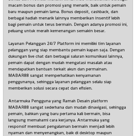
macam bonus dan promosi yang menarik, baik untuk pemain
baru maupun pemain lama. Bonus deposit, cashback, dan
berbagai hadiah menarik lainnya memberikan insentif lebih
bagi pemain untuk terus bermain. Dengan adanya promosi ini,
peluang untuk meraih kemenangan semakin besar.
Layanan Pelanggan 24/7 Platform ini memiliki tim layanan
pelanggan yang siap membantu pemain kapan saja. Dengan
dukungan live chat dan berbagai saluran komunikasi lainnya,
pemain dapat dengan mudah mengatasi masalah atau
mendapatkan bantuan terkait akun dan permainan.
MABAR88 sangat memperhatikan kenyamanan
penggunanya, sehingga layanan pelanggan selalu siap
memberikan solusi secara cepat dan efisien.
Antarmuka Pengguna yang Ramah Desain platform
MABAR88 sangat sederhana dan mudah dinavigasi, sehingga
pemain, bahkan yang baru pertama kali bermain, bisa
langsung memahami cara kerjanya. Antarmuka yang
responsif membuat pengalaman bermain menjadi lebih
nyaman dan menyenangkan, baik di desktop maupun