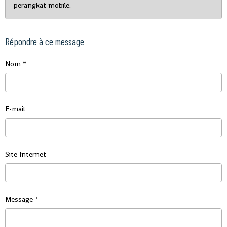
perangkat mobile.
Répondre à ce message
Nom
E-mail
Site Internet
Message