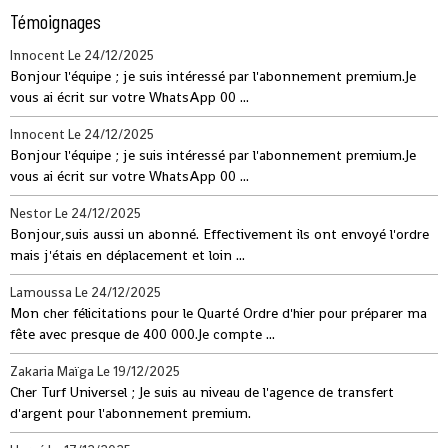
Témoignages
Innocent
Le 24/12/2025
Bonjour l'équipe ; je suis intéressé par l'abonnement premium.Je
vous ai écrit sur votre WhatsApp 00 ...
Innocent
Le 24/12/2025
Bonjour l'équipe ; je suis intéressé par l'abonnement premium.Je
vous ai écrit sur votre WhatsApp 00 ...
Nestor
Le 24/12/2025
Bonjour,suis aussi un abonné. Effectivement ils ont envoyé l'ordre
mais j'étais en déplacement et loin ...
Lamoussa
Le 24/12/2025
Mon cher félicitations pour le Quarté Ordre d'hier pour préparer ma
fête avec presque de 400 000.Je compte ...
Zakaria Maïga
Le 19/12/2025
Cher Turf Universel ; Je suis au niveau de l'agence de transfert
d'argent pour l'abonnement premium.