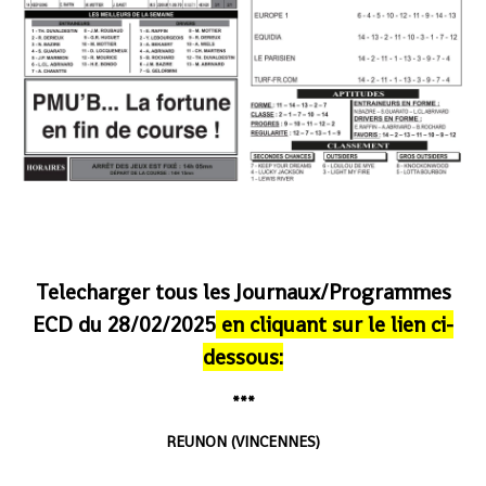
LONAB ECD, ECD, Espace course en direct, programmes et Journal hippiques ECD de la LONAB, Professionnallink, pmu-
pmub
Telecharger tous les Journaux/Programmes
ECD du 28/02/2025
en cliquant sur le lien ci-
dessous:
***
REUNON (VINCENNES)