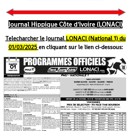
J
ournal Hippique
Côte d'Ivoire
(LONACI)
Telecharcher le Journal
LONACI (National 1) du
01
/03/2025
en cliquant sur le lien ci-dessous: