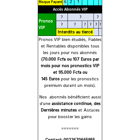
6
2
1
Risque Payant
Accès Abonnés VIP
?
?
?
Pronos
?
?
?
?
?
?
VIP
Interdits
au
tiercé
Pronos VIP bien étudiés, Fiables
et Rentables disponibles tous
les jours pour nos abonnés
(70.000 Fcfa ou 107 Euros par
mois pour nos pronostics VIP
et 95.000 Fcfa ou
145 Euros
pour les pronostics
premium durant un mois).
Nos abonnés bénéficient aussi
d'une
assistance continue, des
Dernières minutes
et Astuces
pour booster les gains
=======
Contact
: 0022670665955