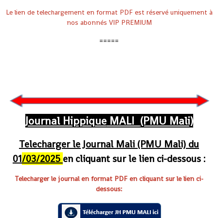
Le lien de telechargement en format PDF est réservé uniquement à
nos abonnés
VIP
PREMIUM
=====
Télécharger le Programme ou journal, Pronostic gratuit, l'arrivée et les gains ou rapport du pmu du jour masse commune
internationale, PMU Mali, Malijet, Programme, PMU MALI couplé, Base PMU MALI demain, Base PMU MALI
aujourd'hui, PMU Mali 22, Malijet PMU Mali programme officiel
Journal Hippique
MALI
(PMU Mali)
Telecharger le Journal Mali (PMU Mali) du
01
/03/2025
en cliquant sur le lien ci-dessous :
Telecharger le journal en format PDF en cliquant sur le lien ci-
dessous: