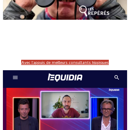
LONAB, PMU'B, LONACI, PMU MALI, Malijet, LONASE, PMUG, PMUC, Cameroun, Gabon, LONAGUI, Guinée, LNB,
Benin, LONATO, Togo, Pronostic hippique, PMU, France, Zeturf, Canalturf, Burkina Faso Top pmu, France galop, Trot,
Galop, Pronosoft, Resultat quinte, pmuc, Cameroun, africa turf, professionnallink, la dernière minute, infosante, site pmu,
course hippique, blog de wolni, Francesurf, Burkina-Faso turf, Turf fr, pmub-pmub, pmu burkina ordre, pmu malin,
Genycourse, pmubet, hippisme, lefaso.net, PMU'B,ecosaboturf, maxiprono
Avec l'appuis de meilleurs consultants hippiques