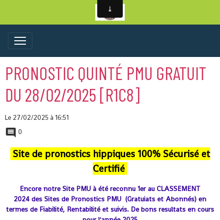
PRONOSTIC QUINTÉ PMU GRATUIT
DU 28/02/2025 [R1C8]
Le 27/02/2025
à 16:51
0
Site de pronostics hippiques 100% Sécurisé et
Certifié
Encore notre Site PMU à
été reconnu 1er au CLASSEMENT
2024 des Sites de Pronostics PMU (Gratuiats et Abonnés) en
termes de Fiabilité, Renta
bilité et suivis. De bons resultats en cours
pour l'année 2025