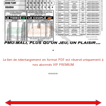
*
Le lien de telechargement en format PDF est réservé uniquement à
nos abonnés
VIP
PREMIUM
=====
Télécharger le Programme ou journal, Pronostic gratuit, l'arrivée et les gains ou rapport du pmu du jour masse commune
internationale, LONASE, Sénégal, LONASE Bet, LONASE ALR1, LONASE PMU, LONASE ALR1 demain, Lonase
MULTI, www.lonase.sn Bet