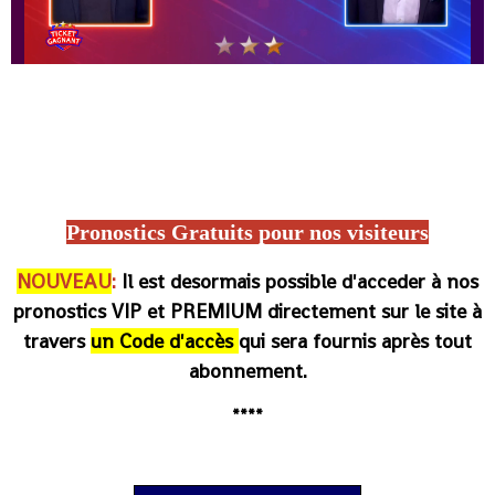
Lonabet, Equidia, Turf fr, Zone-turf, Quinté du jour, Turfomania, Paris-Turf, Tiercé magazine, Turfoo, Paris Course, Burkina-
Faso Turf, Pmu malin, 100 Burkina Turf, Arrivée du jour PMU Burkina, PMU Burkina ordre, Francesur, Europe 1, France
Bleu, José Covès pronostic, Pronostics hippiques, RMC Sport, Base turf, Pronostic turf info, Base prono, Base beton, base
solide, Résultats/Gains, Programmes, arrivée et gain du jours, Boturfers, iturf, le blogs de wolni, wolni, le meilleur
pronostic, Hippique, Pmu france, Cheval de base
Pronostics Gratuits
po
ur nos visiteurs
NOUVEAU
:
Il est desormais possible d'acceder à nos
pronostics VIP et PREMIUM directement sur le site à
travers
un Code d'accès
qui sera fournis après tout
abonnement.
****
Le pmu, resultat, journal, rapport gain du jour et de demain, pronostic