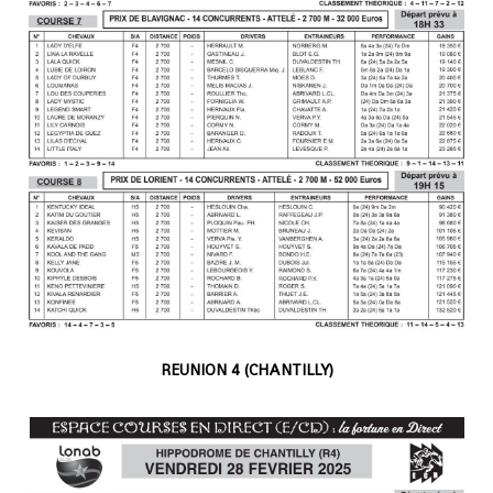
REUNION 4 (CHANTILLY)