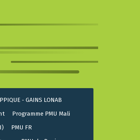
PPIQUE - GAINS LONAB
nt
Programme PMU Mali
I)
PMU FR