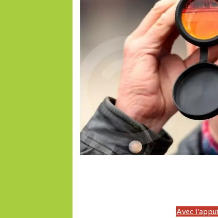
LONAB, PMU'B, LONACI, PMU MALI, Malijet, LONASE, PMUG, PMUC, Cameroun,
Top pmu, France galop, Trot, Galop, Pronosoft, Resultat quinte, pmuc, Cameroun,
turf, Turf fr, pmub-pmub, pmu burkina 
Avec l'appui