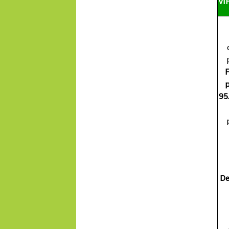
VI
F
p
95
De