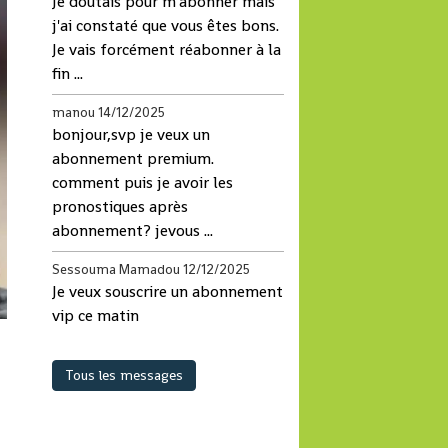
Je doutais pour m'abonner mais
j'ai constaté que vous êtes bons.
Je vais forcément réabonner à la
fin ...
manou
14/12/2025
bonjour,svp je veux un
abonnement premium.
comment puis je avoir les
pronostiques après
abonnement? jevous ...
Sessouma Mamadou
12/12/2025
Je veux souscrire un abonnement
vip ce matin
so
Tous les messages