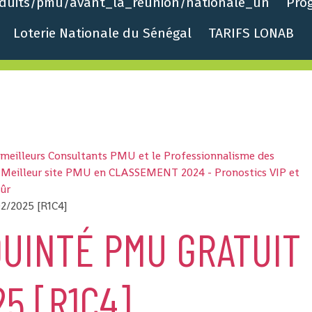
roduits/pmu/avant_la_reunion/nationale_un
Pro
Loterie Nationale du Sénégal
TARIFS LONAB
s meilleurs Consultants PMU et le Professionnalisme des
 - Meilleur site PMU en CLASSEMENT 2024 - Pronostics VIP et
sûr
02/2025 [R1C4]
UINTÉ PMU GRATUIT
5 [R1C4]