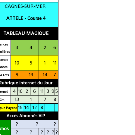
CAGNES-SUR-MER
ATTELE - C
ourse 4
TABLEAU MAGIQUE
ances
3
4
2
6
ulières
conde
10
5
1
11
ances
9
13
14
7
s Lots
Rubrique Internet du Jour
4
10
2
6
11
3
9
5
terne
t
13
1
7
8
Cm
15
14
12
8
que Payant
Accès Abonnés VIP
?
?
?
onos
?
?
?
?
?
?