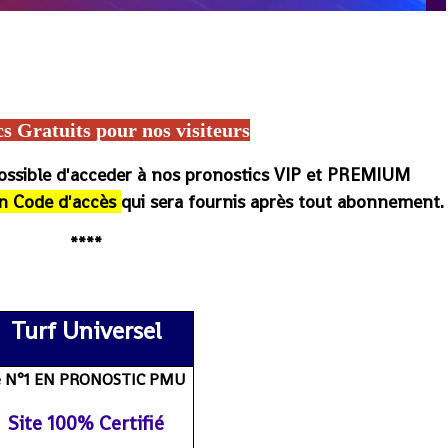
rcé magazine, Turfoo, Paris Course, Burkina-Faso Turf, Pmu malin, 100 Burkina Turf, Arrivée du jour PMU Burkina, PMU Burkina ordre
RMC Sport, Base turf, Pronostic turf info, Base prono, Base beton, base solide, Résultats/Gains, Programmes, arrivée et gain du
logs de wolni, wolni, le meilleur pronostic, Hippique, Pmu france, Cheval de base
cs Gratuits
po
ur nos visiteurs
possible d'acceder à nos pronostics VIP et PREMIUM
n Code d'accès
qui sera fournis après tout abonnement.
****
sultat, journal, rapport gain du jour et de demain, pronostic
Turf Universel
e N°1 EN PRONOSTIC PMU
Site 100% Certifié