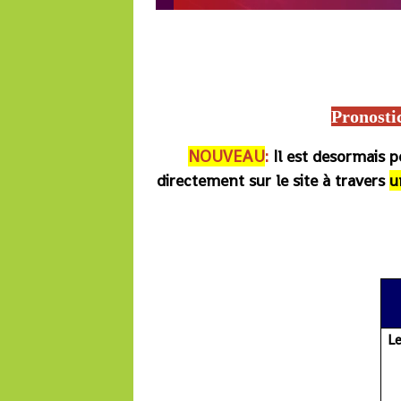
Lonabet, Equidia, Turf fr, Zone-turf, Quinté du jour, Turfomania, Paris-Turf, Tie
Francesur, Europe 1, France Bleu, José Covès pronostic, Pronostics hippiques, 
jours, Boturfers, iturf, le b
Pronosti
NOUVEAU
:
Il est desormais 
directement sur le site à travers
u
Le pmu, re
L