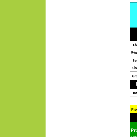
Ch
Rég
Se
Ch
Gro
In
Ris
Pr