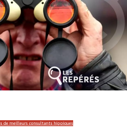
 Gabon, LONAGUI, Guinée, LNB, Benin, LONATO, Togo, Pronostic hippique, PMU, France, Zeturf, Canalturf, Burkina Fa
 africa turf, professionnallink, la dernière minute, infosante, site pmu, course hippique, blog de wolni, Francesurf, Burkina-Faso
ordre, pmu malin, Genycourse, pmubet, hippisme, lefaso.net, PMU'B,ecosaboturf, maxiprono
s de meilleurs consultants hippiques