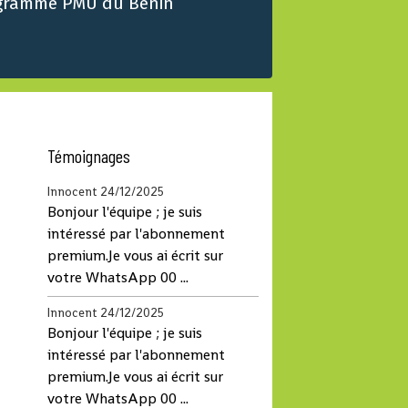
gramme PMU du Benin
Témoignages
Innocent
24/12/2025
Bonjour l'équipe ; je suis
intéressé par l'abonnement
premium.Je vous ai écrit sur
votre WhatsApp 00 ...
Innocent
24/12/2025
Bonjour l'équipe ; je suis
intéressé par l'abonnement
premium.Je vous ai écrit sur
votre WhatsApp 00 ...