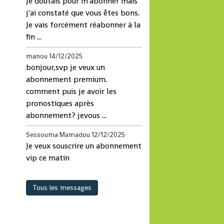
Je doutais pour m'abonner mais
j'ai constaté que vous êtes bons.
l
Je vais forcément réabonner à la
fin ...
manou
14/12/2025
bonjour,svp je veux un
abonnement premium.
comment puis je avoir les
pronostiques après
abonnement? jevous ...
Sessouma Mamadou
12/12/2025
Je veux souscrire un abonnement
vip ce matin
Tous les messages