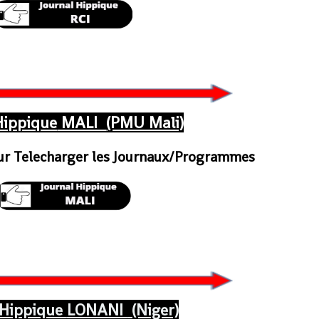
ains ou rapport du pmu du jour masse commune internationale, PMU Mali, Malijet, Programme, PMU MALI couplé, Base PMU MAL
LI aujourd'hui, PMU Mali 22, Malijet PMU Mali programme officiel
Hippique
MALI
(PMU Mali)
our Telecharger les Journaux/Programmes
s ou rapport du pmu du jour masse commune internationale, LONANI, Niger, programme pmu niger, Archive loto niger, cidloto niger,
lonani, Groupe loto niger,
 Hippique
LONANI
(Niger)