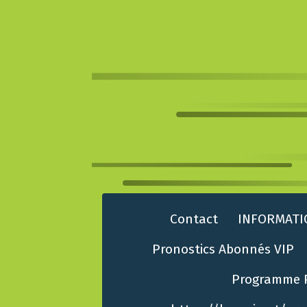
Contact
INFORMATI
Pronostics Abonnés VIP
Programme 