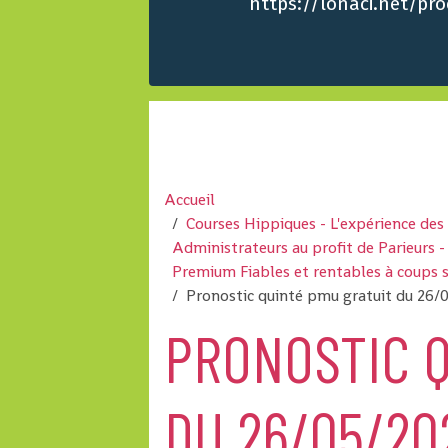
https://lonaci.net/p
Accueil
Courses Hippiques - L'expérience de
Administrateurs au profit de Parieurs
Premium Fiables et rentables à coups 
Pronostic quinté pmu gratuit du 26/
PRONOSTIC Q
DU 26/05/20