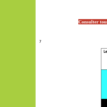
turf, Pronostic turf info, Base prono, Base beton, base solide, Résultats/Gains, 
Consulter tou
Le pmu, 
7
L