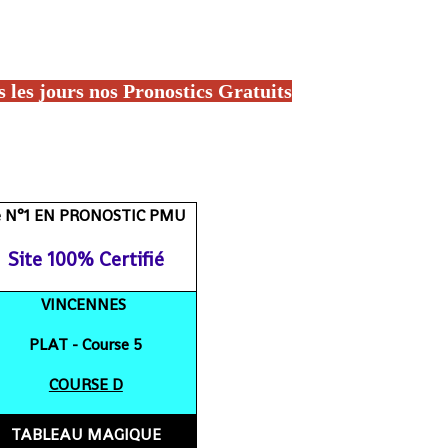
Programmes, arrivée et gain du jours, Boturfers, iturf, le blogs de wolni, wolni, le meilleur pronostic, Hippique, Pmu france, Cheva
de base
s les jours nos Pronostics Gratuits
resultat, journal, rapport gain du jour et de demain, prono
e N°1 EN PRONOSTIC PMU
Site 100% Certifié
VINCENNES
PLAT - C
ourse 5
COURSE D
TABLEAU MAGIQUE