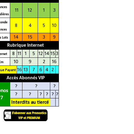
ances
11
12
1
3
lières
conde
8
4
5
10
ances
14
15
3
9
s Lots
Rubrique Internet
8
11
1
5
12
14
15
3
erne
t
10
9
2
16
Cm
16
13
7
6
4
2
que Payant
Accès Abonnés VIP
?
?
?
onos
?
?
?
?
?
?
P7
Interdits
au
tiercé
our, Pronostic gratuit, Pronostic Vip, Base, Tocard, Pmu'b, ECD, Gain ECD, Quinté, Quarté, Trio, Pronostic abonné, PMU résultat,