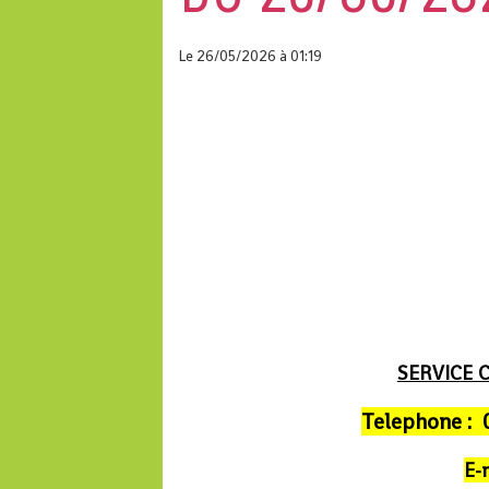
Le 26/05/2026
à 01:19
professionnallink, la dernière minute, infosante, site pmu, course hippique,
Lonabet, Equidia, Turf fr, Zone-turf, Quinté du jour, Turfomania, Paris-Turf, Tie
Francesur, Europe 1, F
SERVICE C
Telephone :
0
E-