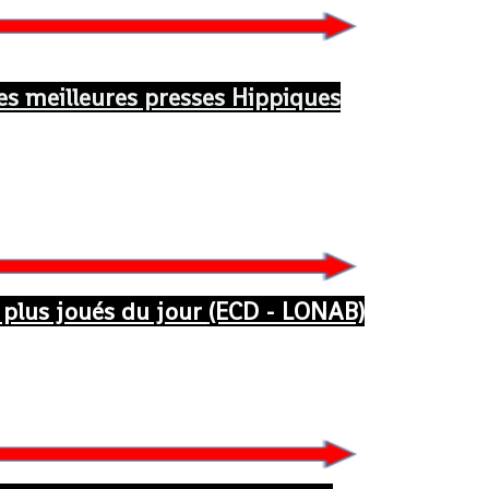
es meilleures presses Hippiques
ournaux pmu, Analyse de l'expert, pronostic turf info, Base, Gros tocards, Outsider, liste type, Base turf, Turfomania, Boturfers,
statoprono, pronos, équida, turfoo
 plus joués du jour
(ECD - LONAB)
rivée et les gains ou rapport du pmu du jour masse commune internationale, LONAB, Burkina Turf, Pmu'b, Professionnallink