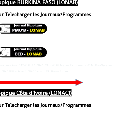
ppiq
ue BURKINA FASO (
LONAB)
our Telecharger les Journaux/Programmes
rect, programmes et Journal hippiques ECD de la LONAB, Professionnallink, pmu-pmub
masse commune internationale, NATIONAL 1,2,3, LONACI, PMU - LONACI, Programme PMU demain pdf LONACI, LONACI programme,
r, LONACI PMU Nationale 2, LONACI National 1, PMU National 2 du jour
ppique
Côte d'Ivoire
(LONACI)
our Telecharger les Journaux/Programmes