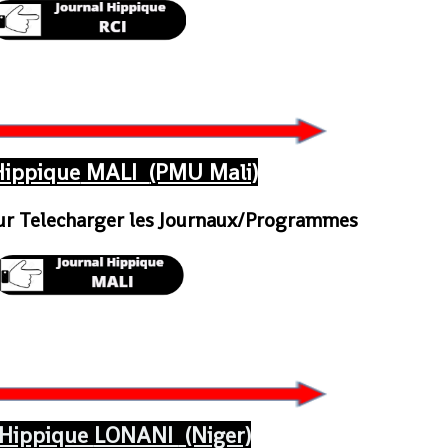
ains ou rapport du pmu du jour masse commune internationale, PMU Mali, Malijet, Programme, PMU MALI couplé, Base PMU MAL
LI aujourd'hui, PMU Mali 22, Malijet PMU Mali programme officiel
Hippique
MALI
(PMU Mali)
our Telecharger les Journaux/Programmes
s ou rapport du pmu du jour masse commune internationale, LONANI, Niger, programme pmu niger, Archive loto niger, cidloto niger,
lonani, Groupe loto niger,
 Hippique
LONANI
(Niger)