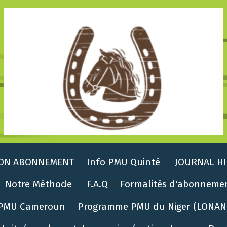
ON ABONNEMENT
Info PMU Quinté
JOURNAL HI
Notre Méthode
F.A.Q
Formalités d'abonneme
PMU Cameroun
Programme PMU du Niger (LONAN