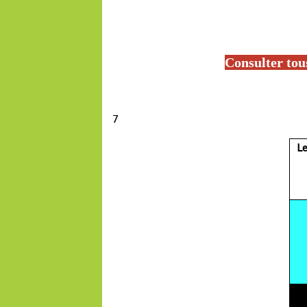
turf, Pronostic turf info, Base prono, Base beton, base solide, Résultats/Gains, 
Consulter tou
Le pmu, 
7
L