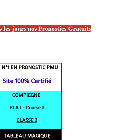
Programmes, arrivée et gain du jours, Boturfers, iturf, le blogs de wolni, wolni, le meilleur pronostic, Hippique, Pmu france, Cheva
de base
s les jours nos Pronostics Gratuits
resultat, journal, rapport gain du jour et de demain, prono
e N°1 EN PRONOSTIC PMU
Site 100% Certifié
COMPIEGNE
PLAT - C
ourse 3
CLASSE 2
TABLEAU MAGIQUE