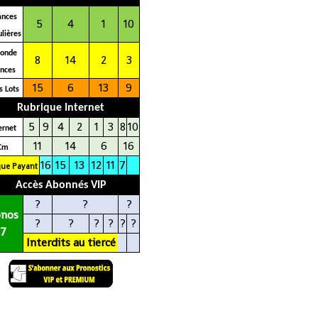
ances
5
4
1
10
lières
conde
8
14
2
3
ances
15
6
13
9
s Lots
Rubrique Internet
5
9
4
2
1
3
8
10
erne
t
11
14
6
16
Cm
16
15
13
12
11
7
que Payant
Accès Abonnés VIP
?
?
?
onos
?
?
?
?
?
?
P7
Interdits
au
tiercé
our, Pronostic gratuit, Pronostic Vip, Base, Tocard, Pmu'b, ECD, Gain ECD, Quinté, Quarté, Trio, Pronostic abonné, PMU résultat,