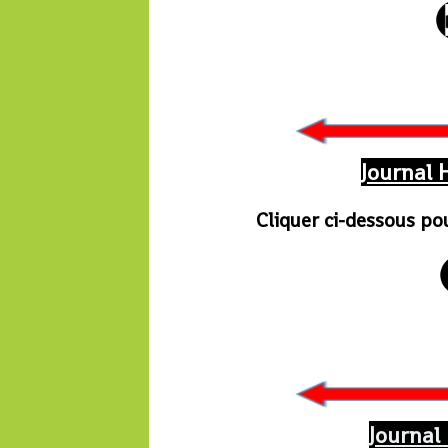
Télécharger le Programme ou journal, Pronostic gratuit, l'arrivée et les g
demain, Base PMU MA
Journal 
Cliquer ci-dessous p
Télécharger le Programme ou journal, Pronostic gratuit, l'arrivée et les gain
Journal