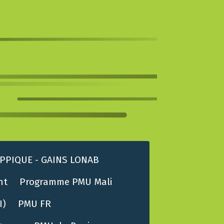
PPIQUE - GAINS LONAB
nt
Programme PMU Mali
I)
PMU FR