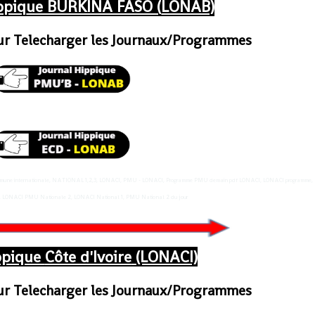
ppiq
ue BURKINA FASO (
LONAB)
our Telecharger les Journaux/Programmes
rect, programmes et Journal hippiques ECD de la LONAB, Professionnallink, pmu-pmub
masse commune internationale, NATIONAL 1,2,3, LONACI, PMU - LONACI, Programme PMU demain pdf LONACI, LONACI programme,
r, LONACI PMU Nationale 2, LONACI National 1, PMU National 2 du jour
ppique
Côte d'Ivoire
(LONACI)
our Telecharger les Journaux/Programmes