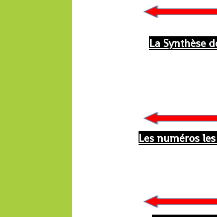
La Synthèse d
Synthèse presse, Pronosctic Equidia, Equidia live, Genycourse, les plus joués, J
L
es numéros les
Télécharger le Programme ou journal hippique, Pronostic gratuit, l'ar