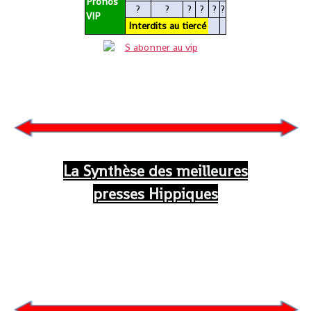
Pronos
?
?
?
?
?
?
VIP
Interdits
au
tiercé
Arrivée​
, Resultat, Gain, Jour
nal hippique, Programme, National 1, Internet du jour, Pronostic gratuit, Pronostic Vip, Base,
Tocard, Pmu'b, ECD, Gain ECD, Quinté, Quarté, Trio, Pronostic abonné, PMU résultat,
La Synthèse des meilleures
presses Hippiques
Synthèse presse, Pronosctic Equidia, Equidia live, Genycourse, les plus joués, Journaux pmu, Analyse de l'expert,
pronostic turf info, Base, Gros tocards, Outsider, liste type, Base turf, Turfomania, Boturfers, statoprono, pronos, équida,
turfoo