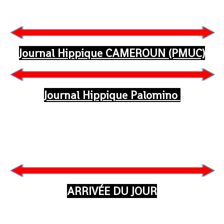
commune internationale, PMUC, Cameroun, PMUC, Télécharger PMUC, Pmuc Cameroun pronostic PMUC course du jour,
Banco,#PMUC, PMUC Gabon, pmuc.cm le turf 0111,
Journal Hippique CAMEROUN (PMUC)
Journal Hippique Palomino
Resultats quinté, Gains LONAB, PMU'B, ECD, Course hippique, PMUG arrivée du jour, Quinto PMUG, PMU ci arrivée du
jour, Résultats, Resultat pmu, PMU niger Arrivée du jour, arrivée loto aujourd'hui, Loto niger Résultat du jour Pronostic,
Lonani arrivée du jour, Pronostic turfiste, Pronostic-pmu.fr, PMUC arrivée et rapports, PMUC arrivée masse commune du
jour, Zone turf, Fréquence turf, pmu resultat, Canalturf, genycourse, casacourses, LONAB,
ARRIVÉE DU JOUR