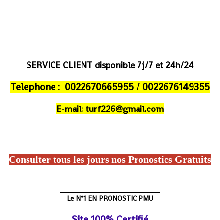
maxiprono
Lonabet, Equidia, Turf fr, Zone-turf, Quinté du jour, Turfomania, Paris-Turf, Tiercé magazine, Turfoo, Paris Course, Burkina-
Faso Turf, Pmu malin, 100 Burkina Turf, Arrivée du jour PMU Burkina, PMU Burkina ordre, Francesur, Europe 1, France
Bleu, José Covès pronostic, Pronostics hippiques, RMC Sport, Base
SERVICE CLIENT disponible 7j/7 et 24h/24
Telephone :
0022670665955 / 0022676149355
E-mail: turf226@gmail.com
turf, Pronostic turf info, Base prono, Base beton, base solide, Résultats/Gains, Programmes, arrivée et gain du jours,
Boturfers, iturf, le blogs de wolni, wolni, le meilleur pronostic, Hippique, Pmu france, Cheval de base
Consulter tous les jours nos Pronostics Gratuits
Le pmu, resultat, journal, rapport gain du jour et de demain, prono
Le N°1 EN PRONOSTIC PMU
Site 100% Certifié