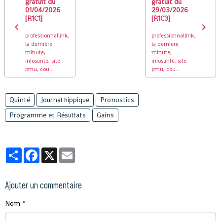
gratuit du
gratuit du
01/04/2026
29/03/2026
[R1C1]
[R1C3]
professionnallink,
professionnallink,
la dernière
la dernière
minute,
minute,
infosante, site
infosante, site
pmu, cou...
pmu, cou...
Quinté
Journal hippique
Pronostics
Programme et Résultats
Gains
Partager
Facebook
X
Email
Ajouter un commentaire
Nom