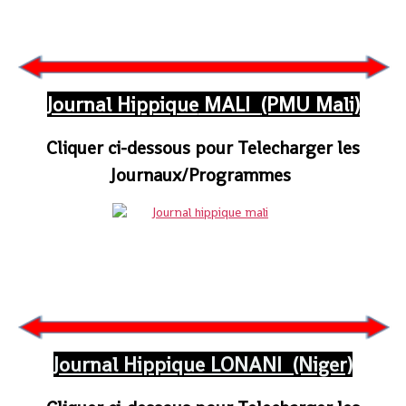
internationale, PMU Mali, Malijet, Programme, PMU MALI couplé, Base PMU MALI demain, Base PMU MALI
aujourd'hui, PMU Mali 22, Malijet PMU Mali programme officiel
Journal Hippique
MALI
(PMU Mali)
Cliquer ci-dessous pour Telecharger les
Journaux/Programmes
Télécharger le Programme ou journal, Pronostic gratuit, l'arrivée et les gains ou rapport du pmu du jour masse commune
internationale, LONANI, Niger, programme pmu niger, Archive loto niger, cidloto niger, lonani, Groupe loto niger,
Journal Hippique
LONANI
(Niger)