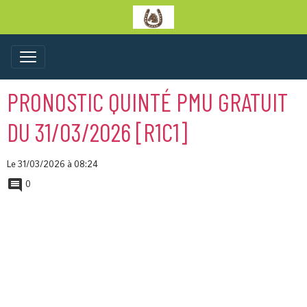
PRONOSTIC QUINTÉ PMU GRATUIT
DU 31/03/2026 [R1C1]
Le 31/03/2026
à 08:24
0
professionnallink, la dernière minute, infosante, site pmu, course hippique, blog de wolni, Francesurf, Burkina-Faso turf,
Turf fr, pmub-pmub, pmu burkina ordre, pmu malin, Genycourse, pmu⁴bet, hippisme, lefaso.net, PMU'B,ecosaboturf,