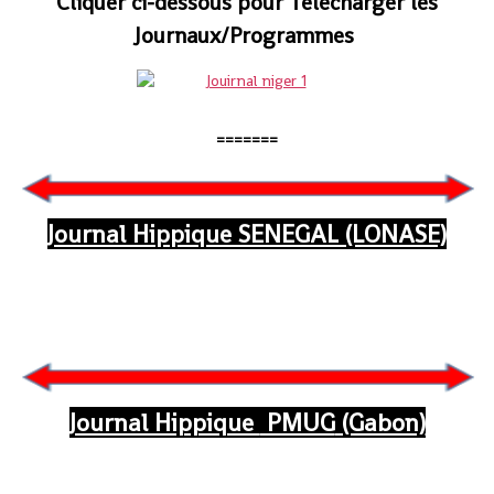
Cliquer ci-dessous pour Telecharger les
Journaux/Programmes
=======
Journal Hippique
SENEGAL
(LONASE)
Télécharger le Programme ou journal, Pronostic gratuit, l'arrivée et les gains ou rapport du pmu du jour masse commune
internationale, LONASE, Sénégal, LONASE Bet, LONASE ALR1, LONASE PMU, LONASE ALR1 demain, Lonase
MULTI, www.lonase.sn Bet
Journal Hippique
PMUG
(Gabon)
Télécharger le Programme ou journal hippique, Pronostic gratuit, l'arrivée et les gains ou rapport du pmu du jour masse