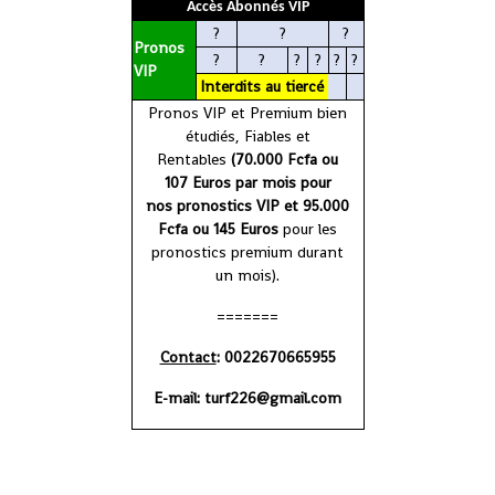
Accès Abonnés VIP
?
?
?
Pronos
?
?
?
?
?
?
VIP
Interdits
au
tiercé
Pronos VIP et Premium bien
étudiés, Fiables et
Rentables
(70.000 Fcfa ou
107 Euros par mois pour
nos pronostics VIP et 95.000
Fcfa ou 145 Euros
pour les
pronostics premium durant
un mois).
=======
Contact
: 0022670665955
E-mail: turf226@gmail.com
Arrivée​
, Resultat, Gain, Jour
nal hippique, Programme, National 1, Internet du jour, Pronostic gratuit, Pronostic Vip, Base,
Tocard, Pmu'b, ECD, Gain ECD, Quinté, Quarté, Trio, Pronostic abonné, PMU résultat,