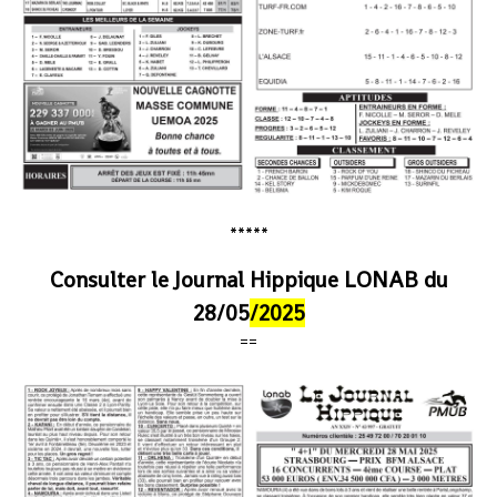
*****
Consulter le Journal Hippique LONAB du
28/05
/2025
==