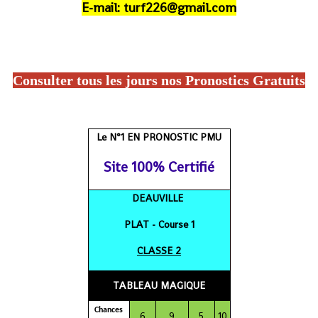
E-mail: turf226@gmail.com
turf, Pronostic turf info, Base prono, Base beton, base solide, Résultats/Gains, Programmes, arrivée et gain du jours,
Boturfers, iturf, le blogs de wolni, wolni, le meilleur pronostic, Hippique, Pmu france, Cheval de base
Consulter tous les jours nos Pronostics Gratuits
Le pmu, resultat, journal, rapport gain du jour et de demain, prono
Le N°1 EN PRONOSTIC PMU
Site 100% Certifié
DEAUVILLE
PLAT - C
ourse 1
CLASSE 2
TABLEAU MAGIQUE
Chances
6
9
5
10