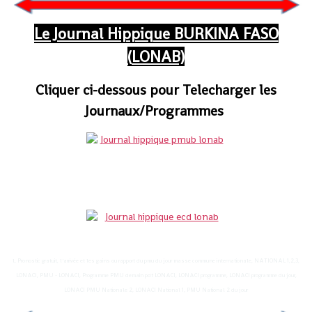
Le Journal Hippiq
ue BURKINA FASO
(
LONAB)
Cliquer ci-dessous pour Telecharger les
Journaux/Programmes
LONAB ECD, ECD, Espace course en direct, programmes et Journal hippiques ECD de la LONAB, Professionnallink, pmu-
pmub
l, Pronostic gratuit, l'arrivée et les gains ou rapport du pmu du jour masse commune internationale, NATIONAL 1,2,3,
LONACI, PMU - LONACI, Programme PMU demain pdf LONACI, LONACI programme, LONACI programme du jour,
LONACI PMU Nationale 2, LONACI National 1, PMU National 2 du jour