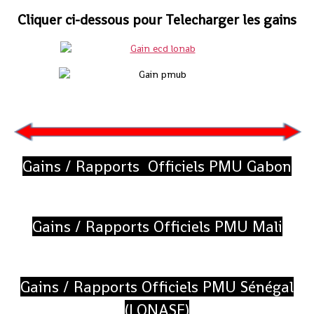
Cliquer ci-dessous pour Telecharger les gains
Gains / Rapports Officiels PMU Gabon
Gains / Rapports Officiels PMU Mali
Gains / Rapports Officiels PMU Sénégal
(LONASE)