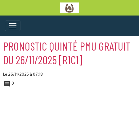
PRONOSTIC QUINTÉ PMU GRATUIT
DU 26/11/2025 [R1C1]
Le 26/11/2025
à 07:18
0
professionnallink, la dernière minute, infosante, site pmu, course hippique, blog de wolni, Francesurf, Burkina-Faso turf,
Turf fr, pmub-pmub, pmu burkina ordre, pmu malin, Genycourse, pmubet, hippisme, lefaso.net, PMU'B,ecosaboturf,