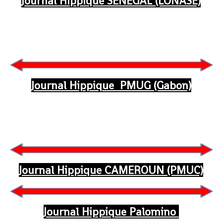
Journal Hippique
SENEGAL
(LONASE)
Télécharger le Programme ou journal, Pronostic gratuit, l'arrivée et les gains ou rapport du pmu du jour masse commune
internationale, LONASE, Sénégal, LONASE Bet, LONASE ALR1, LONASE PMU, LONASE ALR1 demain, Lonase
MULTI, www.lonase.sn Bet
Journal Hippique
PMUG
(Gabon)
Télécharger le Programme ou journal hippique, Pronostic gratuit, l'arrivée et les gains ou rapport du pmu du jour masse
commune internationale, PMUC, Cameroun, PMUC, Télécharger PMUC, Pmuc Cameroun pronostic PMUC course du jour,
Banco,#PMUC, PMUC Gabon, pmuc.cm le turf 0111,
Journal Hippique CAMEROUN (PMUC)
Journal Hippique Palomino