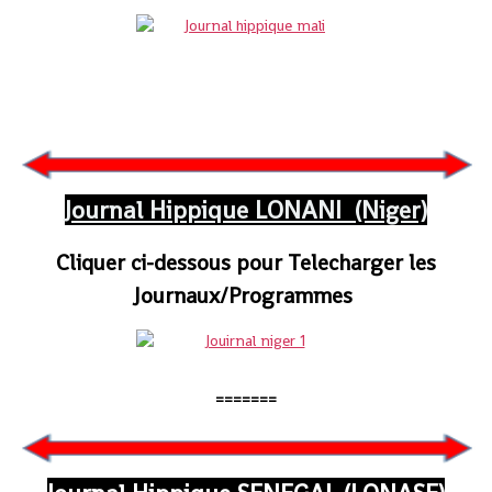
Télécharger le Programme ou journal, Pronostic gratuit, l'arrivée et les gains ou rapport du pmu du jour masse commune
internationale, LONANI, Niger, programme pmu niger, Archive loto niger, cidloto niger, lonani, Groupe loto niger,
Journal Hippique
LONANI
(Niger)
Cliquer ci-dessous pour Telecharger les
Journaux/Programmes
=======