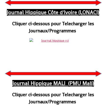
J
ournal Hippique
Côte d'Ivoire
(LONACI)
Cliquer ci-dessous pour Telecharger les
Journaux/Programmes
Télécharger le Programme ou journal, Pronostic gratuit, l'arrivée et les gains ou rapport du pmu du jour masse commune
internationale, PMU Mali, Malijet, Programme, PMU MALI couplé, Base PMU MALI demain, Base PMU MALI
aujourd'hui, PMU Mali 22, Malijet PMU Mali programme officiel
Journal Hippique
MALI
(PMU Mali)
Cliquer ci-dessous pour Telecharger les
Journaux/Programmes