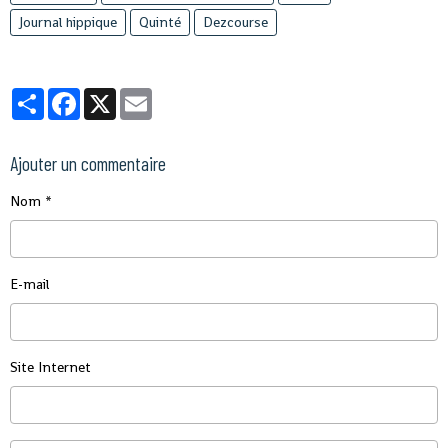
Journal hippique
Quinté
Dezcourse
Partager
Facebook
X
Email
Ajouter un commentaire
Nom
E-mail
Site Internet