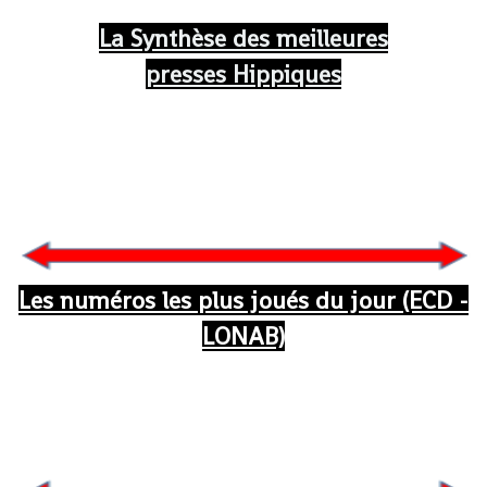
La Synthèse des meilleures
presses Hippiques
Synthèse presse, Pronosctic Equidia, Equidia live, Genycourse, les plus joués, Journaux pmu, Analyse de l'expert,
pronostic turf info, Base, Gros tocards, Outsider, liste type, Base turf, Turfomania, Boturfers, statoprono, pronos, équida,
turfoo
L
es numéros les plus joués du jour
(ECD -
LONAB)
Télécharger le Programme ou journal hippique, Pronostic gratuit, l'arrivée et les gains ou rapport du pmu du jour masse
commune internationale, LONAB, Burkina Turf, Pmu'b, Professionnallink