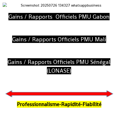
Gains / Rapports Officiels PMU Gabon
Gains / Rapports Officiels PMU Mali
Gains / Rapports Officiels PMU Sénégal
(LONASE)
Professionnalisme-Rapidité-Fiabilité