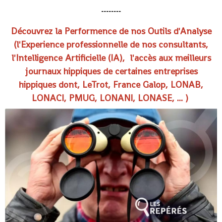
--------
Découvrez la Performence de nos Outils d'Analyse
(l'Experience professionnelle de nos consultants,
l'Intelligence Artificielle (IA),
l'accès aux meilleurs
journaux hippiques de certaines entreprises
hippiques dont, LeTrot, France Galop, LONAB,
LONACI, PMUG, LONANI, LONASE, ... )