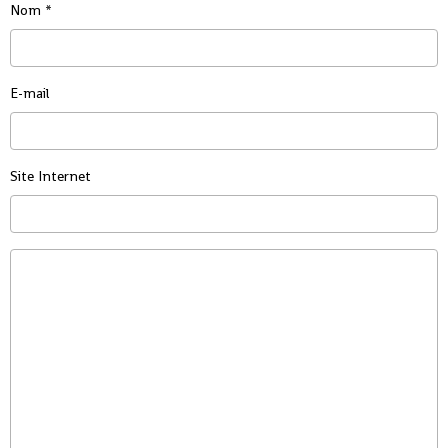
Nom
E-mail
Site Internet