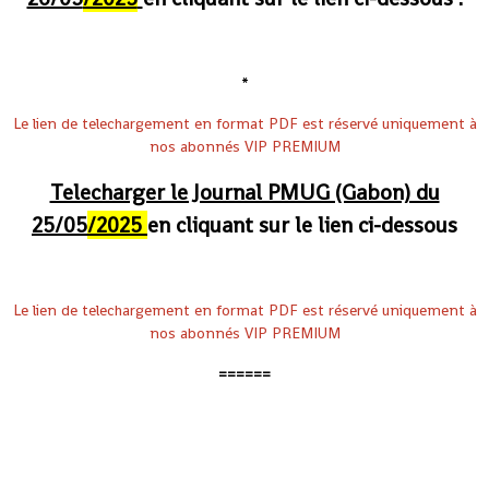
*
Le lien de telechargement en format PDF est réservé uniquement à
nos abonnés
VIP
PREMIUM
Telecharger le Journal PMUG (Gabon) du
25/05
/2025
en cliquant sur le lien ci-dessous
Le lien de telechargement en format PDF est réservé uniquement à
nos abonnés
VIP
PREMIUM
======
Télécharger le Programme ou journal hippique, Pronostic gratuit, l'arrivée et les gains ou rapport du pmu du jour masse
commune internationale, PMUC, Cameroun, PMUC, Télécharger PMUC, Pmuc Cameroun pronostic PMUC course du jour,
Banco,#PMUC, PMUC Gabon, pmuc.cm le turf 0111,