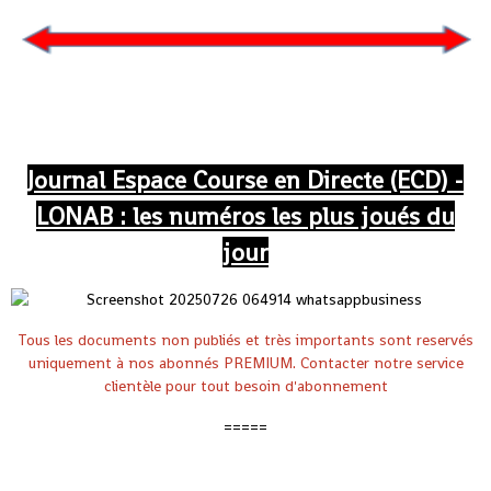
Synthèse presse, Pronosctic Equidia, Equidia live, Genycourse, les plus joués, Journaux pmu, Analyse de l'expert,
pronostic turf info, Base, Gros tocards, Outsider, liste type, Base turf, Turfomania, Boturfers, statoprono, pronos, équidia,
turfoo
Journal Espace Course en Directe (ECD) -
LONAB :
les numéros les plus joués du
jour
Tous les documents non publiés et très importants sont reservés
uniquement à nos abonnés PREMIUM. Contacter notre service
clientèle pour tout besoin d'abonnement
=====
Resultats quinté, Gains LONAB, PMU'B, ECD, Course hippique, PMUG arrivée du jour, Quinto PMUG, PMU ci arrivée du