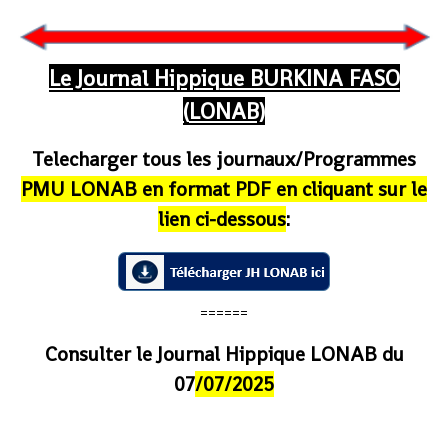
Le Journal Hippiq
ue BURKINA FASO
(
LONAB)
Telecharger tous les journaux/Programmes
PMU LONAB en format PDF en cliquant sur le
lien ci-dessous
:
======
Consulter le Journal Hippique LONAB du
07
/07/2025