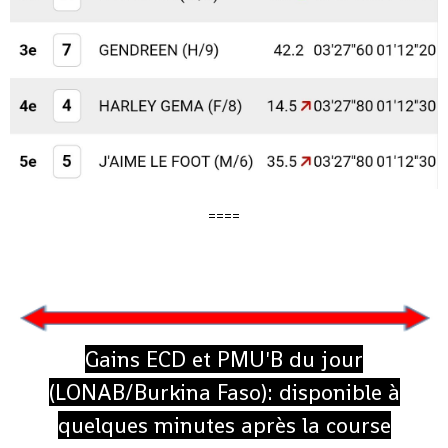
====
LONAB ECD, ECD, Espace course en direct, gains ECD, Rapport ECD, LONAB, Professionnallink, pmu-pmub, Gain PMU,
Arrivée et gains du pmub du jour, Résultats/Gains, Infossante,
Gains ECD et PMU'B du jour
(LONAB/Burkina Faso): disponible à
quelques minutes après la course