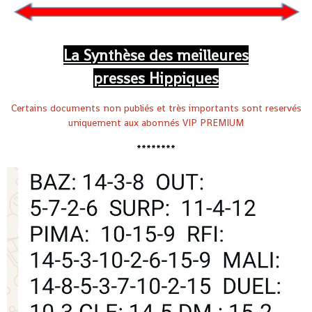
La Synthèse des meilleures
presses Hippiques
Certains documents non publiés et très importants sont reservés
uniquement aux abonnés VIP PREMIUM
********