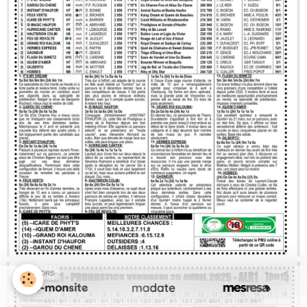
SPONSORS