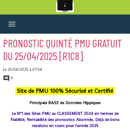
PRONOSTIC QUINTÉ PMU GRATUIT
DU 25/04/2025 [R1C8]
Le 25/04/2025
à 07:54
0
Site de PMU 100% Sécurisé et Certifié
Principale BASE de Données Hippiques
Le N°1 des Sites PMU
au CLASSEMENT 2024 en termes de
Fiabilité, Renta
bilité des pronostics Abonnés. Déjà de bons
resultats en cours pour l'année 2025