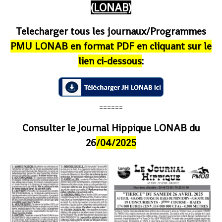
(
LONAB)
Telecharger tous les journaux/Programmes
PMU LONAB en format PDF en cliquant sur le
lien ci-dessous
:
======
Consulter le Journal Hippique LONAB du
26
/04/2025