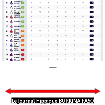
====
Télécharger le Programme ou journal hippique, Pronostic gratuit, l'arrivée et les gains ou rapport du pmu du jour masse
commune internationale, LONAB, Burkina Turf, Pmu'b, Professionnallink
Le Journal Hippiq
ue BURKINA FASO