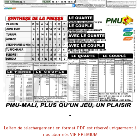
*
Le lien de telechargement en format PDF est réservé uniquement à
nos abonnés
VIP
PREMIUM