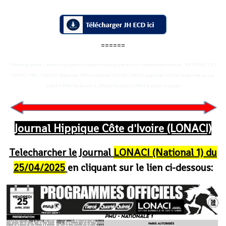
======
l, Pronostic gratuit, l'arrivée et les gains ou rapport du pmu du jour masse commune internationale, NATIONAL 1,2,3,
LONACI, PMU - LONACI, Programme PMU demain pdf LONACI, LONACI programme, LONACI programme du jour,
LONACI PMU Nationale 2, LONACI National 1, PMU National 2 du jour
J
ournal Hippique
Côte d'Ivoire
(LONACI)
Telecharcher le Journal
LONACI (National 1) du
25
/04/2025
en cliquant sur le lien ci-dessous: