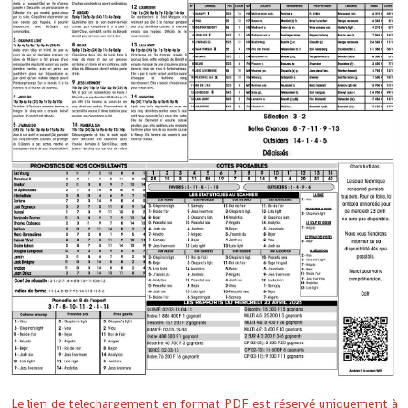
Le lien de telechargement en format PDF est réservé uniquement à