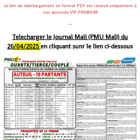
Le lien de telechargement en format PDF est réservé uniquement à
nos abonnés
VIP
PREMIUM
---
Telecharger le Journal Mali (PMU Mali) du
26
/04/2025
en cliquant sunr le lien ci-dessous