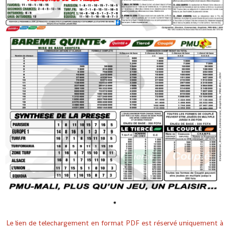
*
Le lien de telechargement en format PDF est réservé uniquement à