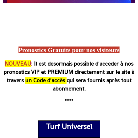
Lonabet, Equidia, Turf fr, Zone-turf, Quinté du jour, Turfomania, Paris-Turf, Tiercé magazine, Turfoo, Paris Course, Burkina-
Faso Turf, Pmu malin, 100 Burkina Turf, Arrivée du jour PMU Burkina, PMU Burkina ordre, Francesur, Europe 1, France
Bleu, José Covès pronostic, Pronostics hippiques, RMC Sport, Base turf, Pronostic turf info, Base prono, Base beton, base
solide, Résultats/Gains, Programmes, arrivée et gain du jours, Boturfers, iturf, le blogs de wolni, wolni, le meilleur
pronostic, Hippique, Pmu france, Cheval de base
Pronostics Gratuits
po
ur nos visiteurs
NOUVEAU
:
Il est desormais possible d'acceder à nos
pronostics VIP et PREMIUM directement sur le site à
travers
un Code d'accès
qui sera fournis après tout
abonnement.
****
Le pmu, resultat, journal, rapport gain du jour et de demain, pronostic
Turf Universel