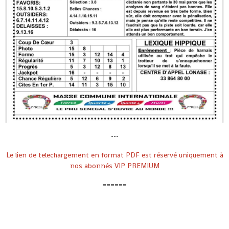
---
Le lien de telechargement en format PDF est réservé uniquement à
nos abonnés
VIP
PREMIUM
======
Télécharger le Programme ou journal, Pronostic gratuit, l'arrivée et les gains ou rapport du pmu du jour masse commune
internationale, LONANI, Niger, programme pmu niger, Archive loto niger, cidloto niger, lonani, Groupe loto niger,