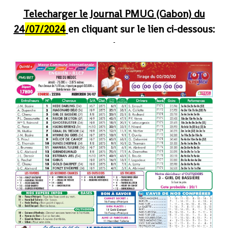
Telecharger le Journal PMUG (Gabon) du
24
/07/2024
en cliquant sur le lien ci-dessous:
-