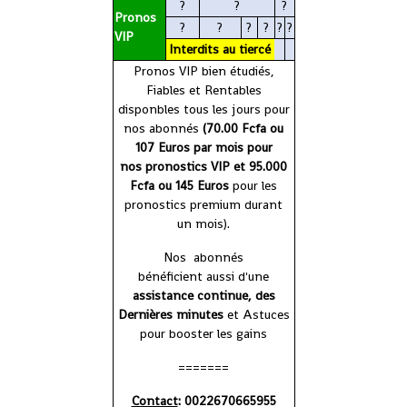
?
?
?
Pronos
?
?
?
?
?
?
VIP
Interdits
au
tiercé
Pronos VIP bien étudiés,
Fiables et Rentables
disponbles tous les jours pour
nos abonnés
(70.00 Fcfa ou
107 Euros par mois pour
nos pronostics VIP et 95.000
Fcfa ou 145 Euros
pour les
pronostics premium durant
un mois).
Nos abonnés
bénéficient aussi d'une
assistance continue, des
Dernières minutes
et Astuces
pour booster les gains
=======
Contact
: 0022670665955