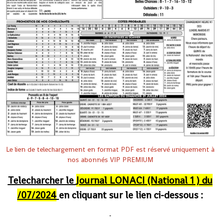
Le lien de telechargement en format PDF est réservé uniquement à
nos abonnés
VIP
PREMIUM
Telecharcher le
Journal LONACI (National 1 ) du
/07/2024
en cliquant sur le lien ci-dessous :
-