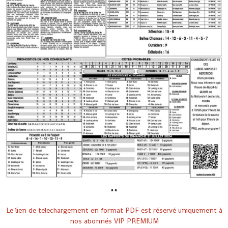
**
Le lien de telechargement en format PDF est réservé uniquement à
nos abonnés
VIP
PREMIUM