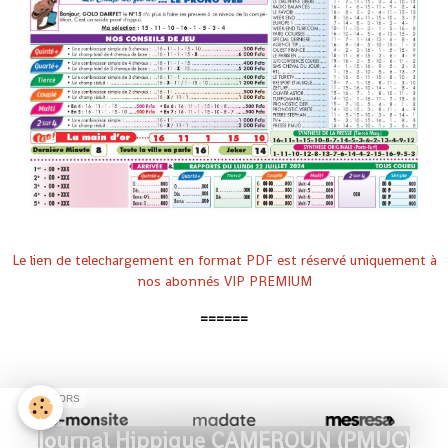
Le lien de telechargement en format PDF est réservé uniquement à
nos abonnés
VIP
PREMIUM
======
Télécharger le Programme ou journal hippique, Pronostic gratuit, l'arrivée et les gains ou rapport du pmu du jour masse
commune internationale, PMUC, Cameroun, PMUC, Télécharger PMUC, Pmuc Cameroun pronostic PMUC course du jour,
SPONSORS
Banco,#PMUC, PMUC Gabon, pmuc.cm le turf 0111,
Journal Hippique CAMEROUN (PMUC)