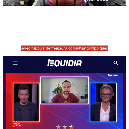
LONAB, PMU'B, LONACI, PMU MALI, Malijet, LONASE, PMUG, PMUC, Cameroun, Gabon, LONAGUI, Guinée, LNB,
Benin, LONATO, Togo, Pronostic hippique, PMU, France, Zeturf, Canalturf, Burkina Faso Top pmu, France galop, Trot,
Galop, Pronosoft, Resultat quinte, pmuc, Cameroun, africa turf, professionnallink, la dernière minute, infosante, site pmu,
course hippique, blog de wolni, Francesurf, Burkina-Faso turf, Turf fr, pmub-pmub, pmu burkina ordre, pmu malin,
Genycourse, pmubet, hippisme, lefaso.net, PMU'B,ecosaboturf, maxiprono
Avec l'appuis de meilleurs consultants hippiques