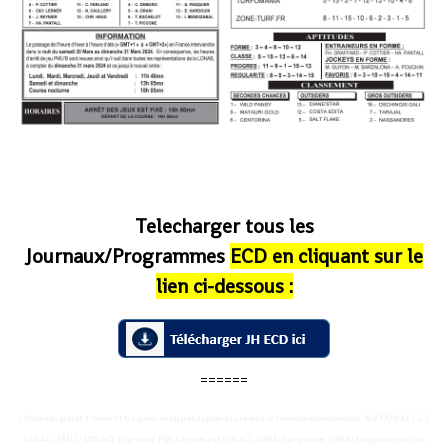
LONAB ECD, ECD, Espace course en direct, programmes et Journal hippiques ECD de la LONAB, Professionnallink, pmu-
pmub
Telecharger tous les
Journaux/Programmes
ECD en cliquant sur le
lien ci-dessous :
======
l, Pronostic gratuit, l'arrivée et les gains ou rapport du pmu du jour masse commune internationale, NATIONAL 1,2,3,
LONACI, PMU - LONACI, Programme PMU demain pdf LONACI, LONACI programme, LONACI programme du jour,