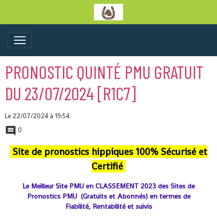
PRONOSTIC QUINTÉ PMU GRATUIT
DU 23/07/2024 [R1C7]
Le 22/07/2024
à 19:54
0
Site de pronostics hippiques 100% Sécurisé et
Certifié
Le Meilleur Site PMU en CLASSEMENT 2023 des Sites de
Pronostics PMU (Gratuits et Abonnés) en termes de
Fiabilité, Rentabilité et suivis