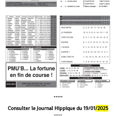
*****
Consulter le Journal Hippique du 19/01
/2025
====