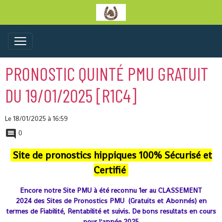
PRONOSTIC QUINTÉ PMU GRATUIT
DU 19/01/2025 [R1C4]
Le 18/01/2025
à 16:59
0
Site de pronostics hippiques 100% Sécurisé et
Certifié
Encore notre Site PMU à
été reconnu 1er au CLASSEMENT
2024 des Sites de Pronostics PMU (Gratuits et Abonnés) en
termes de Fiabilité, Renta
bilité et suivis. De bons resultats en cours
pour l'année 2025