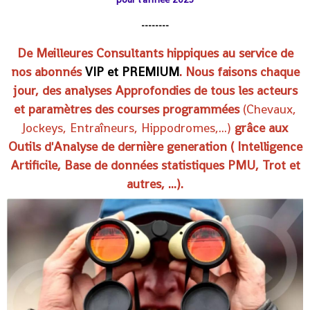
--------
De Meilleures Consultants hippiques au service de
nos abonnés
VIP et PREMIUM
. Nous faisons chaque
jour, des analyses Approfondies de tous les acteurs
et paramètres des courses programmées
(
Chevaux,
Jockeys, Entraîneurs, Hippodromes
,...)
grâce aux
Outils d'Analyse de dernière generation ( Intelligence
Artificile, Base de données statistiques PMU, Trot et
autres, ...).