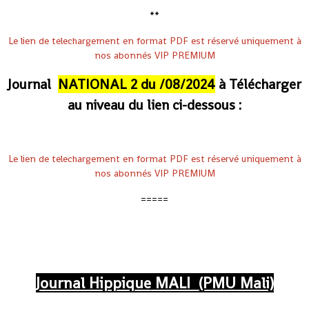
**
Le lien de telechargement en format PDF est réservé uniquement à
nos abonnés
VIP
PREMIUM
Journal
NATIONAL 2 du /08/2024
à Télécharger
au niveau du lien ci-dessous :
Le lien de telechargement en format PDF est réservé uniquement à
nos abonnés
VIP
PREMIUM
=====
Télécharger le Programme ou journal, Pronostic gratuit, l'arrivée et les gains ou rapport du pmu du jour masse commune
internationale, PMU Mali, Malijet, Programme, PMU MALI couplé, Base PMU MALI demain, Base PMU MALI
aujourd'hui, PMU Mali 22, Malijet PMU Mali programme officiel
Journal Hippique
MALI
(PMU Mali)