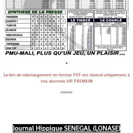
*
Le lien de telechargement en format PDF est réservé uniquement à
nos abonnés
VIP
PREMIUM
=====
Télécharger le Programme ou journal, Pronostic gratuit, l'arrivée et les gains ou rapport du pmu du jour masse commune
internationale, LONASE, Sénégal, LONASE Bet, LONASE ALR1, LONASE PMU, LONASE ALR1 demain, Lonase
MULTI, www.lonase.sn Bet
Journal Hippique
SENEGAL
(LONASE)