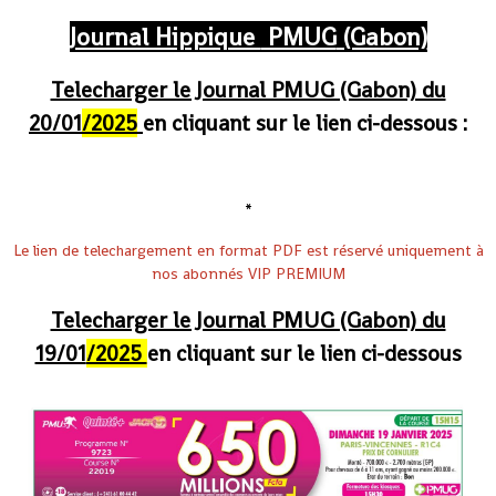
Journal Hippique
PMUG
(Gabon)
Telecharger le Journal PMUG (Gabon) du
20/01
/2025
en cliquant sur le lien ci-dessous :
*
Le lien de telechargement en format PDF est réservé uniquement à
nos abonnés
VIP
PREMIUM
Telecharger le Journal PMUG (Gabon) du
19/01
/2025
en cliquant sur le lien ci-dessous