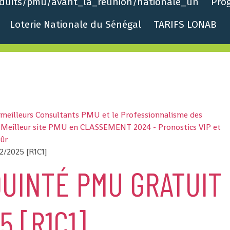
roduits/pmu/avant_la_reunion/nationale_un
Pro
Loterie Nationale du Sénégal
TARIFS LONAB
s meilleurs Consultants PMU et le Professionnalisme des
 - Meilleur site PMU en CLASSEMENT 2024 - Pronostics VIP et
sûr
2/2025 [R1C1]
UINTÉ PMU GRATUIT
5 [R1C1]