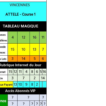
VINCENNES
ATTELE - C
ourse 1
TABLEAU MAGIQUE
ances
4
12
16
11
lières
conde
15
10
13
7
ances
3
14
5
6
s Lots
Rubrique Internet du Jour
15
12
11
4
8
6
5
16
erne
t
3
7
2
14
Cm
13
10
9
8
2
que Payant
Accès Abonnés VIP
?
?
?
onos
?
?
?
?
?
?