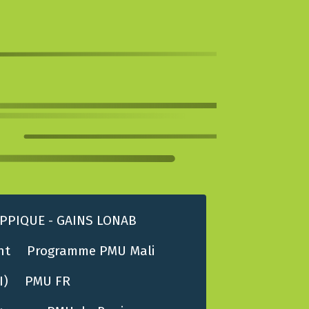
PPIQUE - GAINS LONAB
nt
Programme PMU Mali
I)
PMU FR