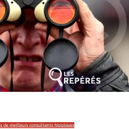
 Gabon, LONAGUI, Guinée, LNB, Benin, LONATO, Togo, Pronostic hippique, PMU, France, Zeturf, Canalturf, Burkina Fa
 africa turf, professionnallink, la dernière minute, infosante, site pmu, course hippique, blog de wolni, Francesurf, Burkina-Faso
ordre, pmu malin, Genycourse, pmubet, hippisme, lefaso.net, PMU'B,ecosaboturf, maxiprono
s de meilleurs consultants hippiques