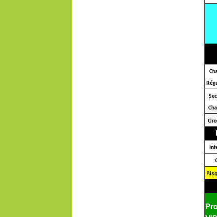
Ch
Régu
Se
Ch
Gro
Int
Ris
Pr