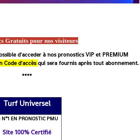
rcé magazine, Turfoo, Paris Course, Burkina-Faso Turf, Pmu malin, 100 Burkina Turf, Arrivée du jour PMU Burkina, PMU Burkina ordre
RMC Sport, Base turf, Pronostic turf info, Base prono, Base beton, base solide, Résultats/Gains, Programmes, arrivée et gain du
logs de wolni, wolni, le meilleur pronostic, Hippique, Pmu france, Cheval de base
cs Gratuits
po
ur nos visiteurs
possible d'acceder à nos pronostics VIP et PREMIUM
n Code d'accès
qui sera fournis après tout abonnement.
****
sultat, journal, rapport gain du jour et de demain, pronostic
Turf Universel
e N°1 EN PRONOSTIC PMU
Site 100% Certifié