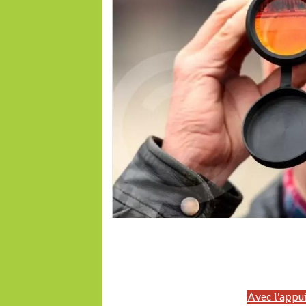
LONAB, PMU'B, LONACI, PMU MALI, Malijet, LONASE, PMUG, PMUC, Cameroun,
Top pmu, France galop, Trot, Galop, Pronosoft, Resultat quinte, pmuc, Cameroun,
turf, Turf fr, pmub-pmub, pmu burkina 
Avec l'appui