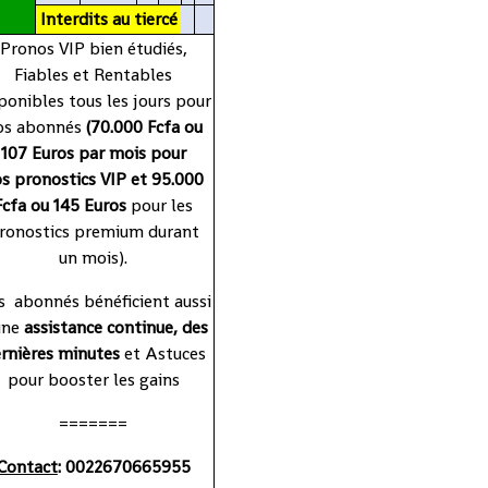
P
Interdits
au
tiercé
Pronos VIP bien étudiés,
Fiables et Rentables
ponibles tous les jours pour
os abonnés
(70.000 Fcfa ou
107 Euros par mois pour
s pronostics VIP et 95.000
Fcfa ou 145 Euros
pour les
ronostics premium durant
un mois).
 abonnés bénéficient aussi
une
assistance continue, des
rnières minutes
et Astuces
pour booster les gains
=======
Contact
: 0022670665955