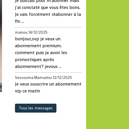
Je doutais pour m'abonner mais
j'ai constaté que vous êtes bons.
Je vais forcément réabonner à la
fin ...
manou
14/12/2025
bonjour,svp je veux un
abonnement premium.
comment puis je avoir les
pronostiques après
abonnement? jevous ...
Sessouma Mamadou
12/12/2025
Je veux souscrire un abonnement
vip ce matin
so
Tous les messages