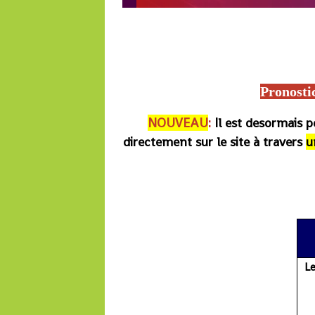
Lonabet, Equidia, Turf fr, Zone-turf, Quinté du jour, Turfomania, Paris-Turf, Tie
Francesur, Europe 1, France Bleu, José Covès pronostic, Pronostics hippiques, 
jours, Boturfers, iturf, le b
Pronosti
NOUVEAU
:
Il est desormais 
directement sur le site à travers
u
Le pmu, re
L