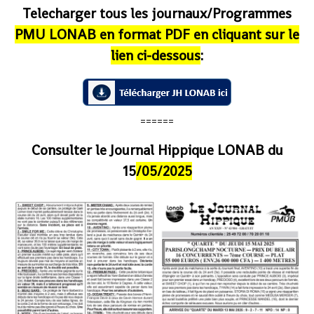
Telecharger tous les journaux/Programmes
PMU LONAB en format PDF en cliquant sur le
lien ci-dessous
:
======
Consulter le Journal Hippique LONAB du
15
/05/2025