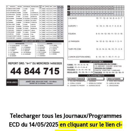
LONAB ECD, ECD, Espace course en direct, programmes et Journal hippiques ECD de la LONAB, Professionnallink, pmu-
pmub
Telecharger tous les Journaux/Programmes
ECD du 14/05/2025
en cliquant sur le lien ci-