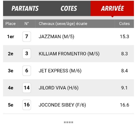
====
LONAB ECD, ECD, Espace course en direct, gains ECD, Rapport ECD, LONAB, Professionnallink, pmu-pmub, Gain PMU,