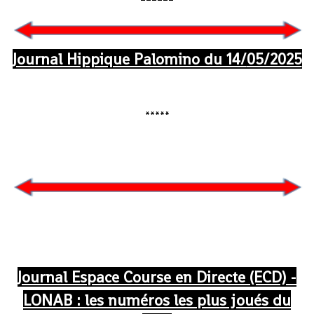
Journal Hippique Palomino du 14/
05/2025
*****
Dernières minutes documents hippiques , le boss, genycourse, gazette, Rfi, Défi pronostic, le Roi du tiércé, Internet, le
veinard, le Parisien, ,chedmedturf, LONAB, ECD, dernière minute
Synthèse presse, Pronosctic Equidia, Equidia live, Genycourse, les plus joués, Journaux pmu, Analyse de l'expert,
pronostic turf info, Base, Gros tocards, Outsider, liste type, Base turf, Turfomania, Boturfers, statoprono, pronos, équidia,
turfoo
Journal Espace Course en Directe (ECD) -
LONAB :
les numéros les plus joués du