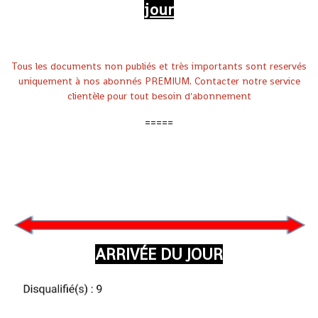
jour
Tous les documents non publiés et très importants sont reservés
uniquement à nos abonnés PREMIUM. Contacter notre service
clientèle pour tout besoin d'abonnement
=====
Resultats quinté, Gains LONAB, PMU'B, ECD, Course hippique, PMUG arrivée du jour, Quinto PMUG, PMU ci arrivée du
jour, Résultats, Resultat pmu, PMU niger Arrivée du jour, arrivée loto aujourd'hui, Loto niger Résultat du jour Pronostic,
Lonani arrivée du jour, Pronostic turfiste, Pronostic-pmu.fr, PMUC arrivée et rapports, PMUC arrivée masse commune du
jour, Zone turf, Fréquence turf, pmu resultat, Canalturf, genycourse, casacourses, LONAB,
ARRIVÉE DU JOUR