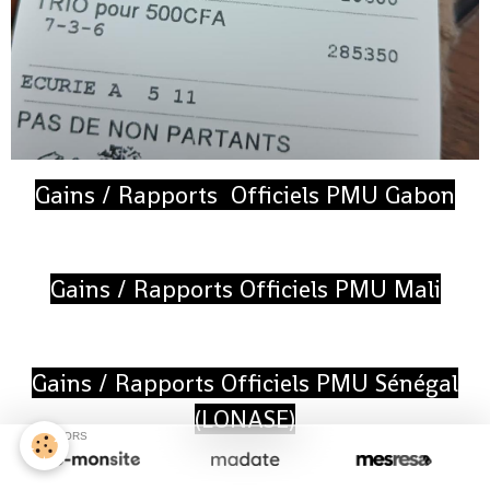
Gains / Rapports Officiels PMU Gabon
Gains / Rapports Officiels PMU Mali
Gains / Rapports Officiels PMU Sénégal
(LONASE)
SPONSORS