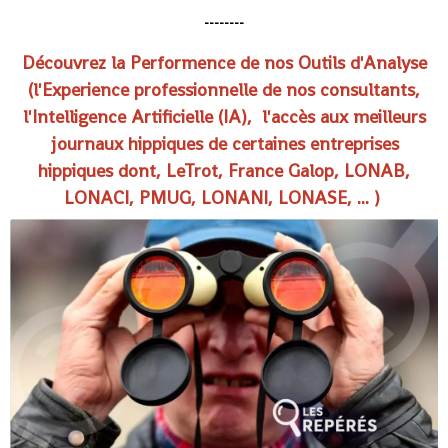
--------
Découvrez la Performence de nos Outils d'Analyse
(l'Experience professionnelle de nos consultants,
l'Intelligence Artificielle (IA),
l'accès aux meilleurs
journaux hippiques de certaines entreprises
hippiques dont, LeTrot, France Galop, LONAB,
LONACI, PMUG, LONANI, LONASE, ... )