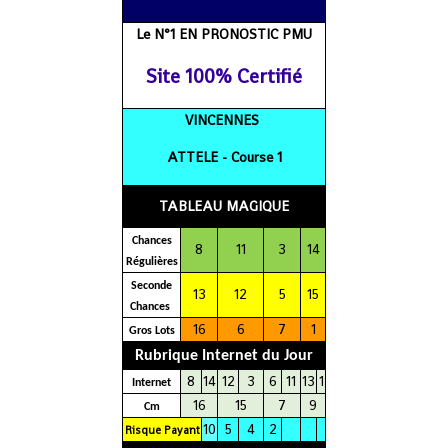
Le N°1 EN PRONOSTIC PMU
Site 100% Certifié
VINCENNES
ATTELE - C
ourse 1
TABLEAU MAGIQUE
Chances
8
11
3
14
Régulières
Seconde
13
12
5
15
Chances
16
6
7
1
Gros Lots
Rubrique Internet du Jour
8
14
12
3
6
11
13
1
Interne
t
16
15
7
9
Cm
10
5
4
2
Risque Payant