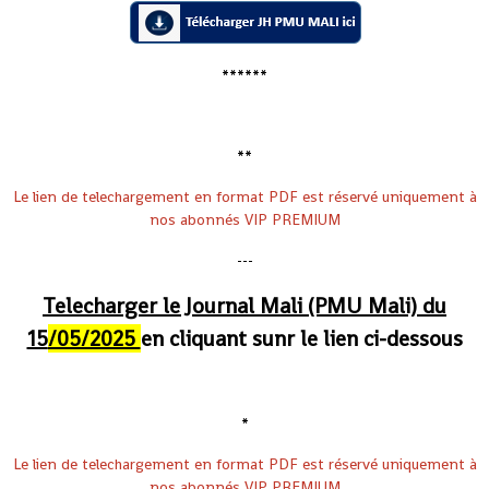
******
**
Le lien de telechargement en format PDF est réservé uniquement à
nos abonnés
VIP
PREMIUM
---
Telecharger le Journal Mali (PMU Mali) du
15
/05/2025
en cliquant sunr le lien ci-dessous
*
Le lien de telechargement en format PDF est réservé uniquement à
nos abonnés
VIP
PREMIUM