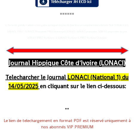
======
l, Pronostic gratuit, l'arrivée et les gains ou rapport du pmu du jour masse commune internationale, NATIONAL 1,2,3,
LONACI, PMU - LONACI, Programme PMU demain pdf LONACI, LONACI programme, LONACI programme du jour,
LONACI PMU Nationale 2, LONACI National 1, PMU National 2 du jour
J
ournal Hippique
Côte d'Ivoire
(LONACI)
Telecharcher le Journal
LONACI (National 1) du
14
/05/2025
en cliquant sur le lien ci-dessous:
**
Le lien de telechargement en format PDF est réservé uniquement à
nos abonnés
VIP
PREMIUM