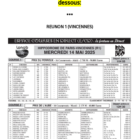
dessous:
***
REUNON 1 (VINCENNES)