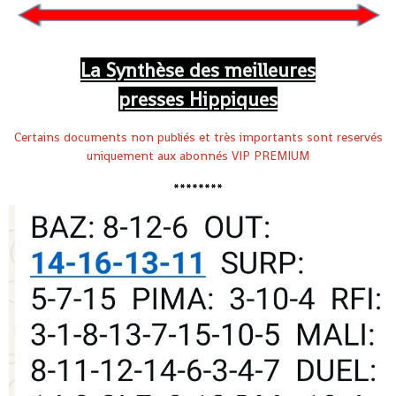
La Synthèse des meilleures
presses Hippiques
Certains documents non publiés et très importants sont reservés
uniquement aux abonnés VIP PREMIUM
********