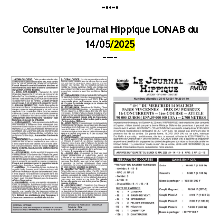
*****
Consulter le Journal Hippique LONAB du
14/05
/2025
====