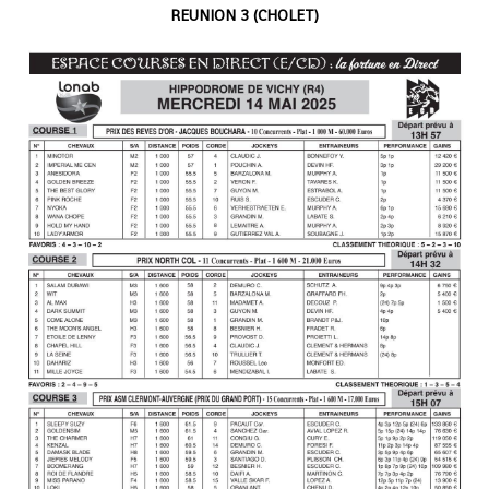
REUNION 3 (CHOLET)