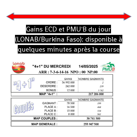
Arrivée et gains du pmub du jour, Résultats/Gains, Infossante,
Gains ECD et PMU'B du jour
(LONAB/Burkina Faso): disponible à
quelques minutes après la course