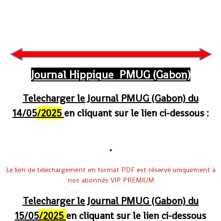
Télécharger le Programme ou journal hippique, Pronostic gratuit, l'arrivée et les gains ou rapport du pmu du jour masse
commune internationale, PMUG, Gabon, pmug.ga, PMUG: Pari Mutuel Urbain Gabonnais, www.pmug.ga telecharger,
PMUG programme du jour,
Journal Hippique
PMUG
(Gabon)
Telecharger le Journal PMUG (Gabon) du
14/05
/2025
en cliquant sur le lien ci-dessous :
*
Le lien de telechargement en format PDF est réservé uniquement à
nos abonnés
VIP
PREMIUM
Telecharger le Journal PMUG (Gabon) du
15/05
/2025
en cliquant sur le lien ci-dessous