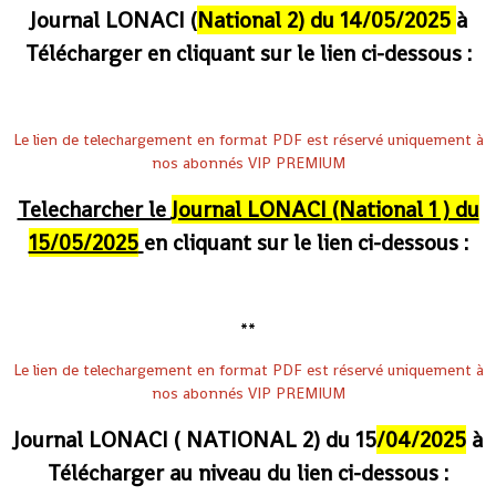
Journal LONACI (
National 2) du 14/
05
/2025
à
Télécharger en cliquant sur le lien ci-dessous :
Le lien de telechargement en format PDF est réservé uniquement à
nos abonnés
VIP
PREMIUM
Telecharcher le
Journal LONACI (National 1 ) du
15/05/2025
en cliquant sur le lien ci-dessous :
**
Le lien de telechargement en format PDF est réservé uniquement à
nos abonnés
VIP
PREMIUM
Journal LONACI ( NATIONAL 2) du 15
/04/2025
à
Télécharger au niveau du lien ci-dessous :