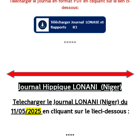
Telecharger le journal en format PDF en cliquant sur le lien ci-
dessous:
=====
Télécharger le Programme ou journal, Pronostic gratuit, l'arrivée et les gains ou rapport du pmu du jour masse commune
internationale, LONANI, Niger, programme pmu niger, Archive loto niger, cidloto niger, lonani, Groupe loto niger,
Journal Hippique
LONANI
(Niger)
Telecharger le Journal LONANI (Niger) du
11/
05
/2025
en cliquant sur le lieci-dessous :
****