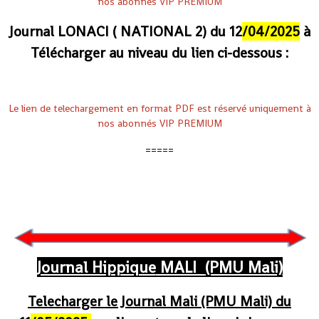
nos abonnés
VIP
PREMIUM
Journal LONACI ( NATIONAL 2) du 12
/04/2025
à
Télécharger au niveau du lien ci-dessous :
Le lien de telechargement en format PDF est réservé uniquement à
nos abonnés
VIP
PREMIUM
=====
Télécharger le Programme ou journal, Pronostic gratuit, l'arrivée et les gains ou rapport du pmu du jour masse commune
internationale, PMU Mali, Malijet, Programme, PMU MALI couplé, Base PMU MALI demain, Base PMU MALI
aujourd'hui, PMU Mali 22, Malijet PMU Mali programme officiel
Journal Hippique
MALI
(PMU Mali)
Telecharger le Journal Mali (PMU Mali) du