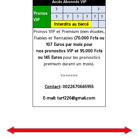
Accès Abonnés VIP
?
?
?
Pronos
?
?
?
?
?
?
VIP
Interdits
au
tiercé
Pronos VIP et Premium bien étudiés,
Fiables et Rentables
(70.000 Fcfa ou
107 Euros par mois pour
nos pronostics VIP et 95.000 Fcfa
ou 145 Euros
pour les pronostics
premium durant un mois).
=======
Contact
: 0022670665955
E-mail: turf226@gmail.com
Arrivée​
, Resultat, Gain, Jour
nal hippique, Programme, National 1, Internet du jour, Pronostic gratuit, Pronostic Vip, Base,
Tocard, Pmu'b, ECD, Gain ECD, Quinté, Quarté, Trio, Pronostic abonné, PMU résultat,