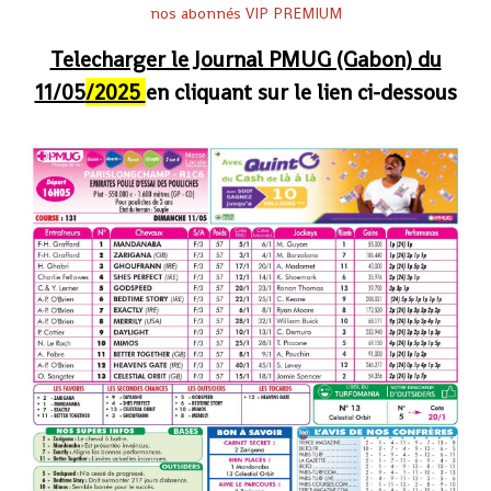
nos abonnés
VIP
PREMIUM
Telecharger le Journal PMUG (Gabon) du
11/05
/2025
en cliquant sur le lien ci-dessous