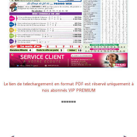
Le lien de telechargement en format PDF est réservé uniquement à
nos abonnés
VIP
PREMIUM
======
Télécharger le Programme ou journal hippique, Pronostic gratuit, l'arrivée et les gains ou rapport du pmu du jour masse
commune internationale, PMUC, Cameroun, PMUC, Télécharger PMUC, Pmuc Cameroun pronostic PMUC course du jour,
Banco,#PMUC, PMUC Gabon, pmuc.cm le turf 0111,