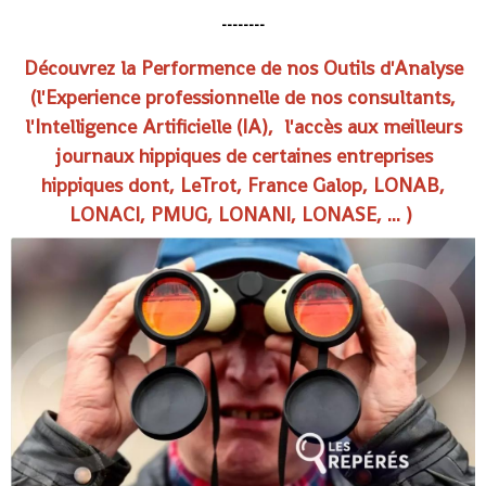
--------
Découvrez la Performence de nos Outils d'Analyse
(l'Experience professionnelle de nos consultants,
l'Intelligence Artificielle (IA),
l'accès aux meilleurs
journaux hippiques de certaines entreprises
hippiques dont, LeTrot, France Galop, LONAB,
LONACI, PMUG, LONANI, LONASE, ... )