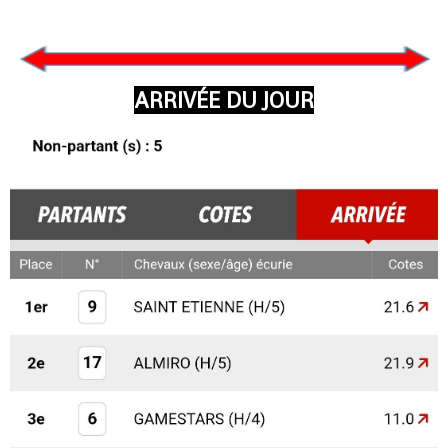
jour, Zone turf, Fréquence turf, pmu resultat, Canalturf, genycourse, casacourses, LONAB,
ARRIVÉE DU JOUR