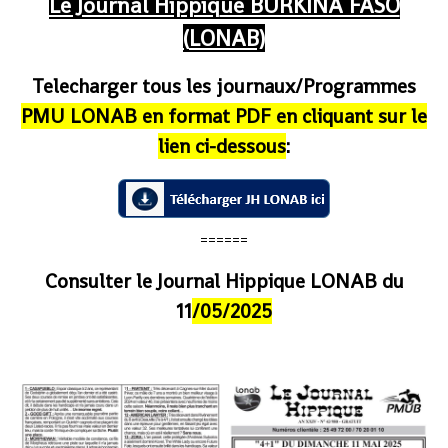
Le Journal Hippiq
ue BURKINA FASO
(
LONAB)
Telecharger tous les journaux/Programmes
PMU LONAB en format PDF en cliquant sur le
lien ci-dessous
:
======
Consulter le Journal Hippique LONAB du
11
/05/2025