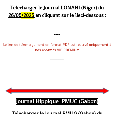
Telecharger le Journal LONANI (Niger) du
26/
05
/2025
en cliquant sur le lieci-dessous :
****
Le lien de telechargement en format PDF est réservé uniquement à
nos abonnés
VIP
PREMIUM
=======
Télécharger le Programme ou journal hippique, Pronostic gratuit, l'arrivée et les gains ou rapport du pmu du jour masse
commune internationale, PMUG, Gabon, pmug.ga, PMUG: Pari Mutuel Urbain Gabonnais, www.pmug.ga telecharger,
PMUG programme du jour,
Journal Hippique
PMUG
(Gabon)
Telecharger le Journal PMUG (Gabon) du