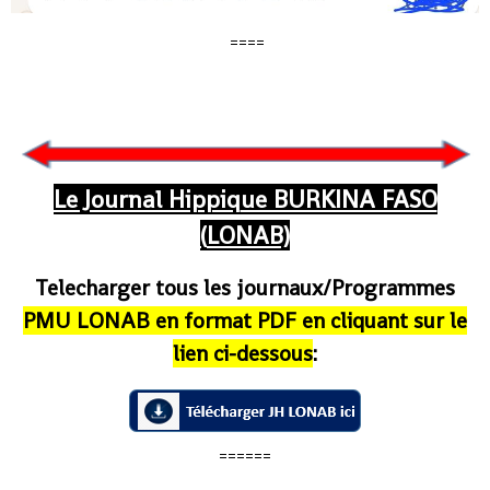
====
Télécharger le Programme ou journal hippique, Pronostic gratuit, l'arrivée et les gains ou rapport du pmu du jour masse
commune internationale, LONAB, Burkina Turf, Pmu'b, Professionnallink
Le Journal Hippiq
ue BURKINA FASO
(
LONAB)
Telecharger tous les journaux/Programmes
PMU LONAB en format PDF en cliquant sur le
lien ci-dessous
:
======