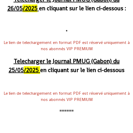
26/05
/2025
en cliquant sur le lien ci-dessous :
*
Le lien de telechargement en format PDF est réservé uniquement à
nos abonnés
VIP
PREMIUM
Telecharger le Journal PMUG (Gabon) du
25/05
/2025
en cliquant sur le lien ci-dessous
Le lien de telechargement en format PDF est réservé uniquement à
nos abonnés
VIP
PREMIUM
======
Télécharger le Programme ou journal hippique, Pronostic gratuit, l'arrivée et les gains ou rapport du pmu du jour masse
commune internationale, PMUC, Cameroun, PMUC, Télécharger PMUC, Pmuc Cameroun pronostic PMUC course du jour,