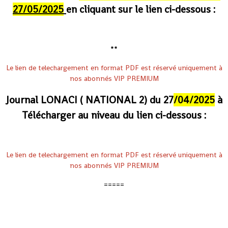
27/05/2025
en cliquant sur le lien ci-dessous :
**
Le lien de telechargement en format PDF est réservé uniquement à
nos abonnés
VIP
PREMIUM
Journal LONACI ( NATIONAL 2) du 27
/04/2025
à
Télécharger au niveau du lien ci-dessous :
Le lien de telechargement en format PDF est réservé uniquement à
nos abonnés
VIP
PREMIUM
=====
Télécharger le Programme ou journal, Pronostic gratuit, l'arrivée et les gains ou rapport du pmu du jour masse commune
internationale, PMU Mali, Malijet, Programme, PMU MALI couplé, Base PMU MALI demain, Base PMU MALI
aujourd'hui, PMU Mali 22, Malijet PMU Mali programme officiel