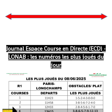
Dernières minutes documents hippiques , le boss, genycourse, gazette, Rfi, Défi pronostic, le Roi du tiércé, Internet, le
veinard, le Parisien, ,chedmedturf, LONAB, ECD, dernière minute
Synthèse presse, Pronosctic Equidia, Equidia live, Genycourse, les plus joués, Journaux pmu, Analyse de l'expert,
pronostic turf info, Base, Gros tocards, Outsider, liste type, Base turf, Turfomania, Boturfers, statoprono, pronos, équidia,
turfoo
Journal Espace Course en Directe (ECD) -
LONAB :
les numéros les plus joués du
jour