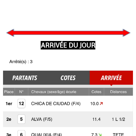
Resultats quinté, Gains LONAB, PMU'B, ECD, Course hippique, PMUG arrivée du jour, Quinto PMUG, PMU ci arrivée du
jour, Résultats, Resultat pmu, PMU niger Arrivée du jour, arrivée loto aujourd'hui, Loto niger Résultat du jour Pronostic,
Lonani arrivée du jour, Pronostic turfiste, Pronostic-pmu.fr, PMUC arrivée et rapports, PMUC arrivée masse commune du
jour, Zone turf, Fréquence turf, pmu resultat, Canalturf, genycourse, casacourses, LONAB,
ARRIVÉE DU JOUR