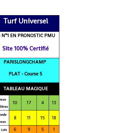
resultat, journal, rapport gain du jour et de demain, prono
Turf Universel
e N°1 EN PRONOSTIC PMU
Site 100% Certifié
PARISLONGCHAMP
PLAT - C
ourse 5
TABLEAU MAGIQUE
nces
10
17
4
13
lières
onde
8
11
15
18
nces
6
9
5
1
 Lots