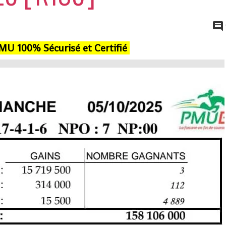
PMU 100% Sécu
risé et Certifié