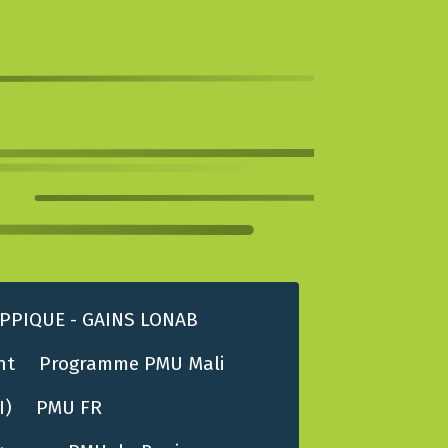
PPIQUE - GAINS LONAB
nt
Programme PMU Mali
I)
PMU FR