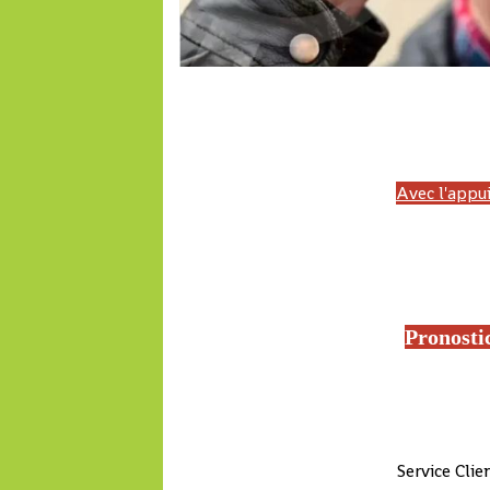
LONAB, PMU'B, LONACI, PMU MALI, Malijet, LONASE, PMUG, PMUC, Cameroun,
Top pmu, France galop, Trot, Galop, Pronosoft, Resultat quinte, pmuc, Cameroun,
turf, Turf fr, pmub-pmub, pmu burkina 
Avec l'appui
Lonabet, Equidia, Turf fr, Zone-turf, Quinté du jour, Turfomania, Paris-Turf, Tie
Francesur, Europe 1, France Bleu, José Covès pronostic, Pronostics hippiques, 
jours, Boturfers, iturf, le b
Pronosti
Service Cli