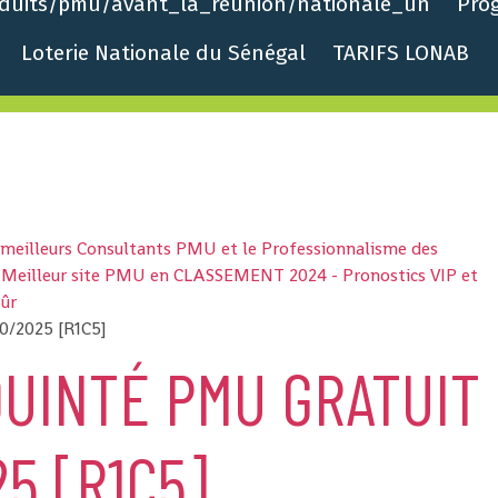
roduits/pmu/avant_la_reunion/nationale_un
Pro
Loterie Nationale du Sénégal
TARIFS LONAB
s meilleurs Consultants PMU et le Professionnalisme des
 - Meilleur site PMU en CLASSEMENT 2024 - Pronostics VIP et
sûr
10/2025 [R1C5]
UINTÉ PMU GRATUIT
5 [R1C5]