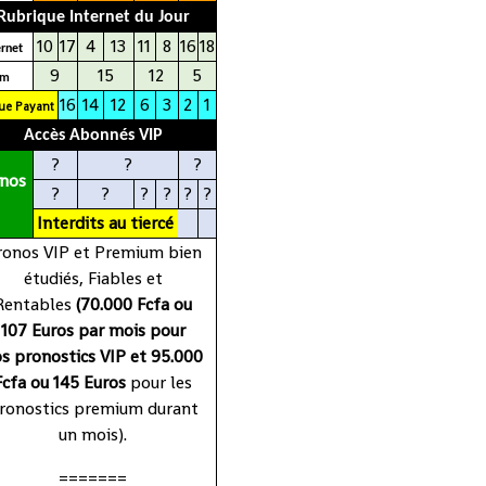
Rubrique Internet du Jour
10
17
4
13
11
8
16
18
erne
t
9
15
12
5
Cm
16
14
12
6
3
2
1
ue Payant
Accès Abonnés VIP
?
?
?
nos
?
?
?
?
?
?
Interdits
au
tiercé
ronos VIP et Premium bien
étudiés, Fiables et
Rentables
(70.000 Fcfa ou
107 Euros par mois pour
s pronostics VIP et 95.000
Fcfa ou 145 Euros
pour les
ronostics premium durant
un mois).
=======