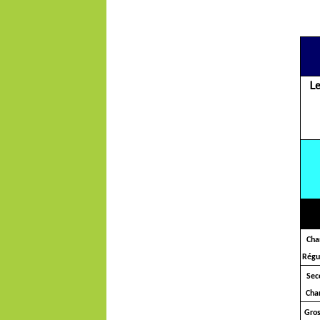
Le pmu, 
L
Cha
Régu
Sec
Cha
Gros