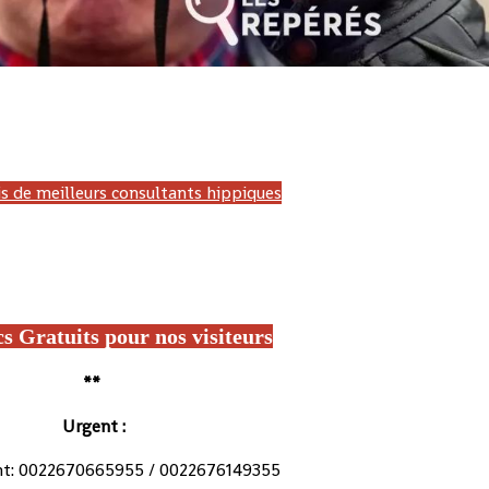
 Gabon, LONAGUI, Guinée, LNB, Benin, LONATO, Togo, Pronostic hippique, PMU, France, Zeturf, Canalturf, Burkina Fa
 africa turf, professionnallink, la dernière minute, infosante, site pmu, course hippique, blog de wolni, Francesurf, Burkina-Faso
ordre, pmu malin, Genycourse, pmubet, hippisme, lefaso.net, PMU'B,ecosaboturf, maxiprono
s de meilleurs consultants hippiques
rcé magazine, Turfoo, Paris Course, Burkina-Faso Turf, Pmu malin, 100 Burkina Turf, Arrivée du jour PMU Burkina, PMU Burkina ordre
RMC Sport, Base turf, Pronostic turf info, Base prono, Base beton, base solide, Résultats/Gains, Programmes, arrivée et gain du
logs de wolni, wolni, le meilleur pronostic, Hippique, Pmu france, Cheval de base
cs Gratuits
po
ur nos visiteurs
**
Urgent :
ent: 0022670665955 / 0022676149355