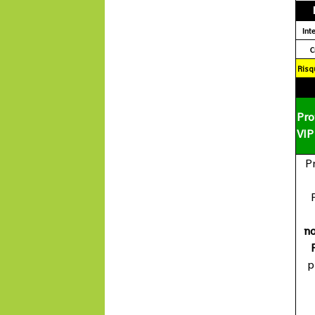
Int
Risq
Pro
VIP
P
no
p