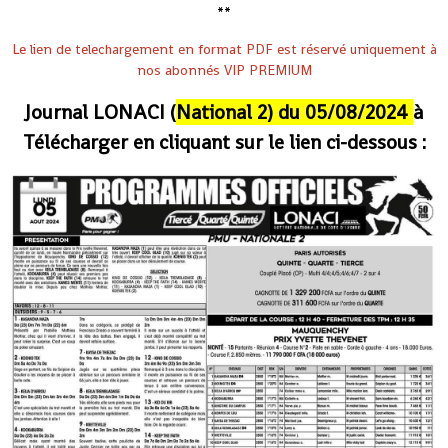
**
Le lien de telechargement en format PDF est réservé uniquement à
nos abonnés
VIP
PREMIUM
Journal LONACI (
National 2) du 05/
08/2024
à
Télécharger en cliquant sur le lien ci-dessous :