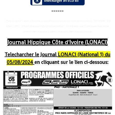
======
l, Pronostic gratuit, l'arrivée et les gains ou rapport du pmu du jour masse commune internationale, NATIONAL 1,2,3,
LONACI, PMU - LONACI, Programme PMU demain pdf LONACI, LONACI programme, LONACI programme du jour,
LONACI PMU Nationale 2, LONACI National 1, PMU National 2 du jour
J
ournal Hippique
Côte d'Ivoire
(LONACI)
Telecharcher le Journal
LONACI (National 1) du
05
/08/2024
en cliquant sur le lien ci-dessous: