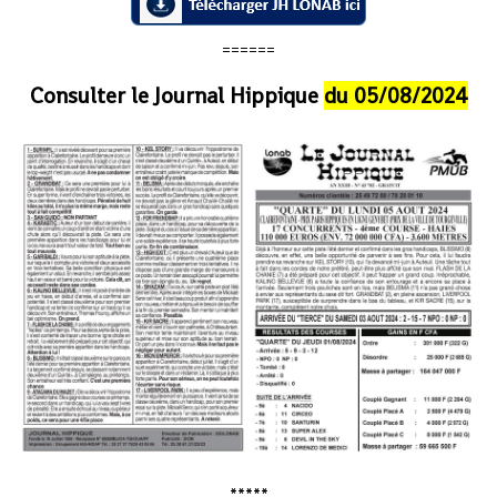
======
Consulter le Journal Hippique
du 05/08/2024
*****