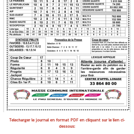
Telecharger le journal en format PDF en cliquant sur le lien ci-
dessous: