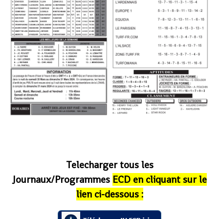
LONAB ECD, ECD, Espace course en direct, programmes et Journal hippiques ECD de la LONAB, Professionnallink, pmu-
pmub
Telecharger tous les
Journaux/Programmes
ECD en cliquant sur le
lien ci-dessous :