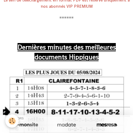
Le lien de telechargement en format PDF est réservé uniquement à
nos abonnés
VIP
PREMIUM
======
Dernières minutes documents hippiques , le boss, genycourse, gazette, Rfi, Défi pronostic, le Roi du tiércé, Internet, le
veinard, le Parisien, ,chedmedturf, LONAB, ECD, dernière minute
Dernières minutes des meilleures
documents Hippiques
SPONSORS