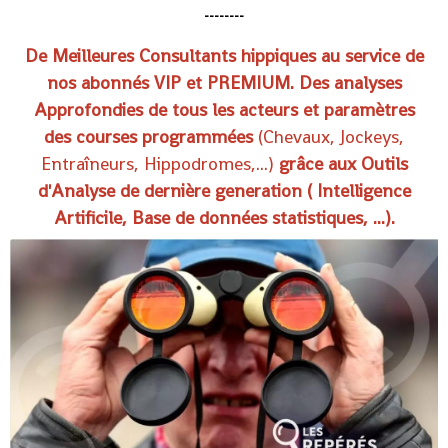
--------
De Meilleures Consultants hippiques au service de
nos abonnés VIP et PREMIUM. Des analyses
Approfondies de tous les acteurs et paramètres
des courses programmées
(
Chevaux, Jockeys,
Entraîneurs, Hippodromes
,...)
grâce aux Outils
d'Analyse de dernière generation ( Intelligence
Artificile, Base de données statistiques, ...).