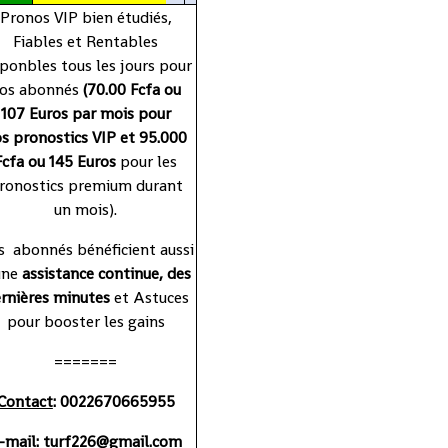
Pronos VIP bien étudiés,
Fiables et Rentables
sponbles tous les jours pour
os abonnés
(70.00 Fcfa ou
107 Euros par mois pour
s pronostics VIP et 95.000
Fcfa ou 145 Euros
pour les
ronostics premium durant
un mois).
 abonnés bénéficient aussi
une
assistance continue, des
rnières minutes
et Astuces
pour booster les gains
=======
Contact
: 0022670665955
-mail: turf226@gmail.com