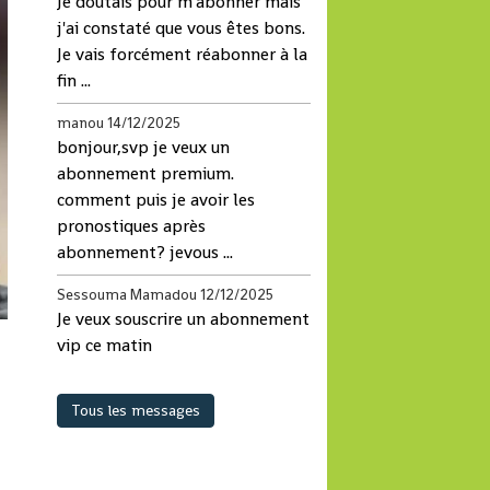
Je doutais pour m'abonner mais
j'ai constaté que vous êtes bons.
Je vais forcément réabonner à la
fin ...
manou
14/12/2025
bonjour,svp je veux un
abonnement premium.
comment puis je avoir les
pronostiques après
abonnement? jevous ...
Sessouma Mamadou
12/12/2025
Je veux souscrire un abonnement
vip ce matin
so
Tous les messages