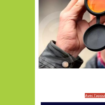
LONAB, PMU'B, LONACI, PMU MALI, Malijet, LONASE, PMUG, PMUC, Cameroun,
Top pmu, France galop, Trot, Galop, Pronosoft, Resultat quinte, pmuc, Cameroun,
turf, Turf fr, pmub-pmub, pmu burkina 
Avec l'appui