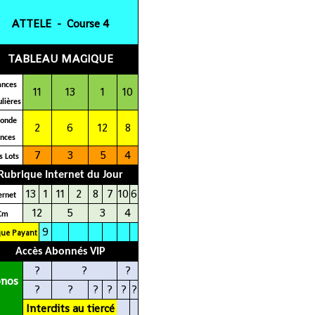
ATTELE - Course 4
TABLEAU MAGIQUE
ances
11
13
1
10
lières
conde
2
6
12
8
ances
7
3
5
4
s Lots
Rubrique Internet du Jour
13
1
11
2
8
7
10
6
erne
t
12
5
3
4
Cm
9
que Payant
Accès Abonnés VIP
?
?
?
onos
?
?
?
?
?
?
P
Interdits
au
tiercé