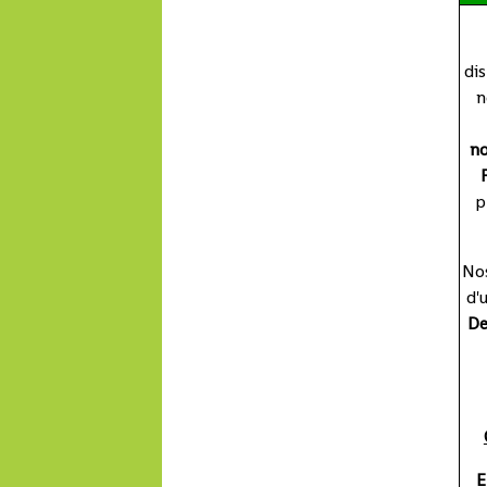
di
n
no
p
Nos
d'
De
E