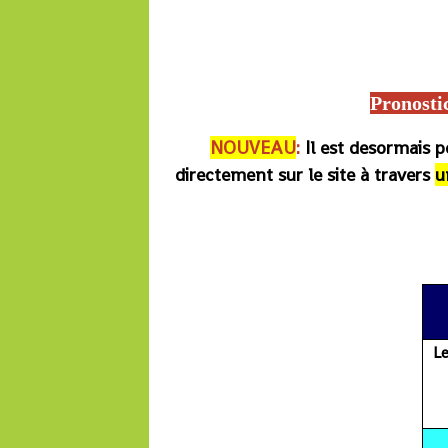
Lonabet, Equidia, Turf fr, Zone-turf, Quinté du jour, Turfomania, Paris-Turf, Tie
Francesur, Europe 1, France Bleu, José Covès pronostic, Pronostics hippiques, 
jours, Boturfers, iturf, le b
Pronosti
NOUVEAU
:
Il est desormais 
directement sur le site à travers
u
Le pmu, re
L