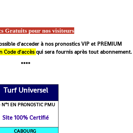
rcé magazine, Turfoo, Paris Course, Burkina-Faso Turf, Pmu malin, 100 Burkina Turf, Arrivée du jour PMU Burkina, PMU Burkina ordre
RMC Sport, Base turf, Pronostic turf info, Base prono, Base beton, base solide, Résultats/Gains, Programmes, arrivée et gain du
logs de wolni, wolni, le meilleur pronostic, Hippique, Pmu france, Cheval de base
cs Gratuits
po
ur nos visiteurs
possible d'acceder à nos pronostics VIP et PREMIUM
n Code d'accès
qui sera fournis après tout abonnement.
****
sultat, journal, rapport gain du jour et de demain, pronostic
Turf Universel
e N°1 EN PRONOSTIC PMU
Site 100% Certifié
CABOURG