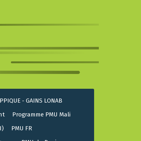
PPIQUE - GAINS LONAB
nt
Programme PMU Mali
I)
PMU FR