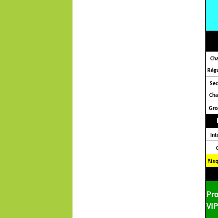
Ch
Régu
Se
Ch
Gro
Int
Ris
Pr
VI