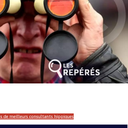
 Gabon, LONAGUI, Guinée, LNB, Benin, LONATO, Togo, Pronostic hippique, PMU, France, Zeturf, Canalturf, Burkina Fa
 africa turf, professionnallink, la dernière minute, infosante, site pmu, course hippique, blog de wolni, Francesurf, Burkina-Faso
ordre, pmu malin, Genycourse, pmubet, hippisme, lefaso.net, PMU'B,ecosaboturf, maxiprono
s de meilleurs consultants hippiques