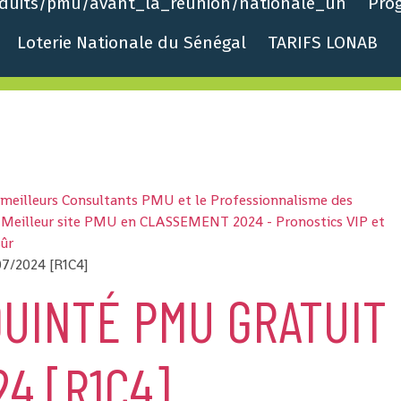
roduits/pmu/avant_la_reunion/nationale_un
Pro
Loterie Nationale du Sénégal
TARIFS LONAB
s meilleurs Consultants PMU et le Professionnalisme des
 - Meilleur site PMU en CLASSEMENT 2024 - Pronostics VIP et
sûr
07/2024 [R1C4]
UINTÉ PMU GRATUIT
24 [R1C4]