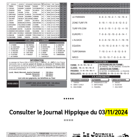
*****
Consulter le Journal Hippique du 03
/11/2024
====