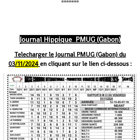
=======
Télécharger le Programme ou journal hippique, Pronostic gratuit, l'arrivée et les gains ou rapport du pmu du jour masse
commune internationale, PMUG, Gabon, pmug.ga, PMUG: Pari Mutuel Urbain Gabonnais, www.pmug.ga telecharger,
PMUG programme du jour,
Journal Hippique
PMUG
(Gabon)
Telecharger le Journal PMUG (Gabon) du
03
/11/2024
en cliquant sur le lien ci-dessous :