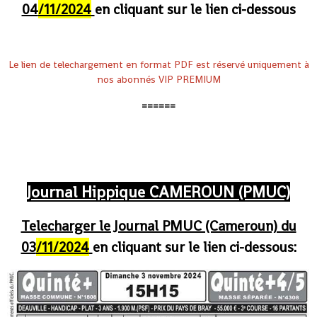
04
/11/2024
en cliquant sur le lien ci-dessous
Le lien de telechargement en format PDF est réservé uniquement à
nos abonnés
VIP
PREMIUM
======
Télécharger le Programme ou journal hippique, Pronostic gratuit, l'arrivée et les gains ou rapport du pmu du jour masse
commune internationale, PMUC, Cameroun, PMUC, Télécharger PMUC, Pmuc Cameroun pronostic PMUC course du jour,
Banco,#PMUC, PMUC Gabon, pmuc.cm le turf 0111,
Journal Hippique CAMEROUN (PMUC)
Telecharger le Journal PMUC (Cameroun) du
03
/11/2024
en cliquant sur le lien ci-dessous: