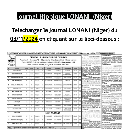
internationale, LONANI, Niger, programme pmu niger, Archive loto niger, cidloto niger, lonani, Groupe loto niger,
Journal Hippique
LONANI
(Niger)
Telecharger le Journal LONANI (Niger) du
03
/11
/2024
en cliquant sur le lieci-dessous :