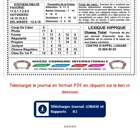
Telecharger le journal en format PDF en cliquant sur le lien ci-
dessous:
=====
Télécharger le Programme ou journal, Pronostic gratuit, l'arrivée et les gains ou rapport du pmu du jour masse commune