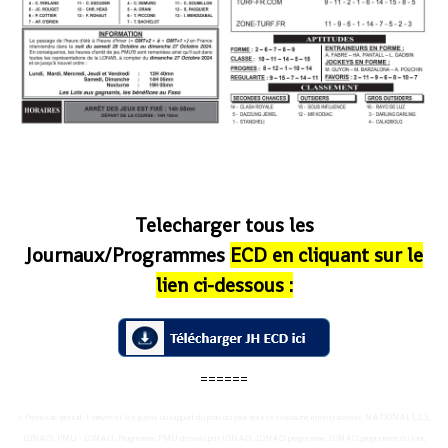
LONAB ECD, ECD, Espace course en direct, programmes et Journal hippiques ECD de la LONAB, Professionnallink, pmu-
pmub
Telecharger tous les
Journaux/Programmes
ECD en cliquant sur le
lien ci-dessous :
======
l, Pronostic gratuit, l'arrivée et les gains ou rapport du pmu du jour masse commune internationale, NATIONAL 1,2,3,
LONACI, PMU - LONACI, Programme PMU demain pdf LONACI, LONACI programme, LONACI programme du jour,