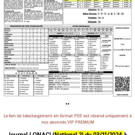
**
Le lien de telechargement en format PDF est réservé uniquement à
nos abonnés
VIP
PREMIUM
Journal LONACI (
National 2) du 03/11
/2024
à