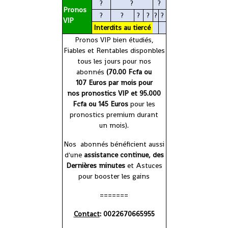
?
?
?
Pronos
?
?
?
?
?
?
VIP
Interdits
au
tiercé
Pronos VIP bien étudiés,
Fiables et Rentables disponbles
tous les jours pour nos
abonnés
(70.00 Fcfa ou
107 Euros par mois pour
nos pronostics VIP et 95.000
Fcfa ou 145 Euros
pour les
pronostics premium durant
un mois).
Nos abonnés bénéficient aussi
d'une
assistance continue, des
Dernières minutes
et Astuces
pour booster les gains
=======
Contact
: 0022670665955