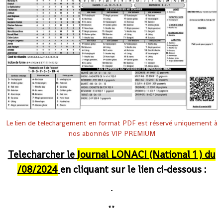
Le lien de telechargement en format PDF est réservé uniquement à
nos abonnés
VIP
PREMIUM
Telecharcher le
Journal LONACI (National 1 ) du
/08/2024
en cliquant sur le lien ci-dessous :
-
**