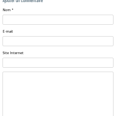
Ajouter un commentaire
Nom
E-mail
Site Internet