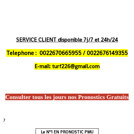
maxiprono
Lonabet, Equidia, Turf fr, Zone-turf, Quinté du jour, Turfomania, Paris-Turf, Tiercé magazine, Turfoo, Paris Course, Burkina-
Faso Turf, Pmu malin, 100 Burkina Turf, Arrivée du jour PMU Burkina, PMU Burkina ordre, Francesur, Europe 1, France
Bleu, José Covès pronostic, Pronostics hippiques, RMC Sport, Base
SERVICE CLIENT disponible 7j/7 et 24h/24
Telephone :
0022670665955 / 0022676149355
E-mail: turf226@gmail.com
turf, Pronostic turf info, Base prono, Base beton, base solide, Résultats/Gains, Programmes, arrivée et gain du jours,
Boturfers, iturf, le blogs de wolni, wolni, le meilleur pronostic, Hippique, Pmu france, Cheval de base
Consulter tous les jours nos Pronostics Gratuits
Le pmu, resultat, journal, rapport gain du jour et de demain, prono
7
Le N°1 EN PRONOSTIC PMU