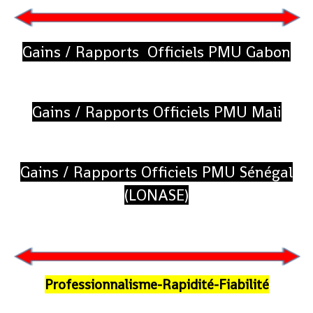
Gains / Rapports Officiels PMU Gabon
Gains / Rapports Officiels PMU Mali
Gains / Rapports Officiels PMU Sénégal
(LONASE)
Professionnalisme-Rapidité-Fiabilité