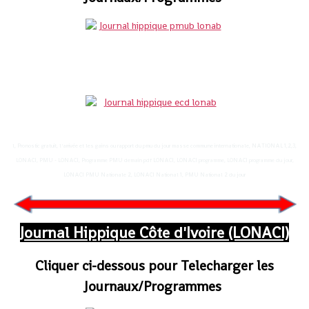
LONAB ECD, ECD, Espace course en direct, programmes et Journal hippiques ECD de la LONAB, Professionnallink, pmu-
pmub
l, Pronostic gratuit, l'arrivée et les gains ou rapport du pmu du jour masse commune internationale, NATIONAL 1,2,3,
LONACI, PMU - LONACI, Programme PMU demain pdf LONACI, LONACI programme, LONACI programme du jour,
LONACI PMU Nationale 2, LONACI National 1, PMU National 2 du jour
J
ournal Hippique
Côte d'Ivoire
(LONACI)
Cliquer ci-dessous pour Telecharger les
Journaux/Programmes