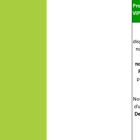
Pr
VI
dis
n
no
p
Nos
d'
De