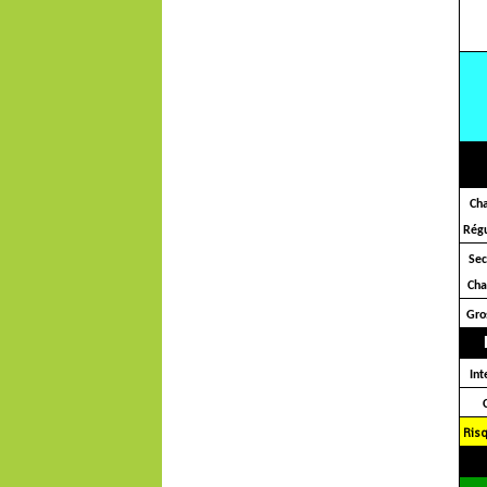
Ch
Régu
Se
Ch
Gro
Int
Ris