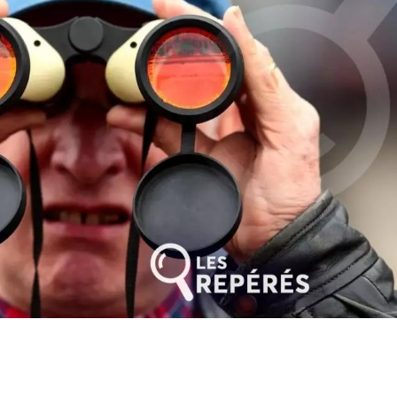
 Gabon, LONAGUI, Guinée, LNB, Benin, LONATO, Togo, Pronostic hippique, PMU, France, Zeturf, Canalturf, Burkina Fa
 africa turf, professionnallink, la dernière minute, infosante, site pmu, course hippique, blog de wolni, Francesurf, Burkina-Faso
ordre, pmu malin, Genycourse, pmubet, hippisme, lefaso.net, PMU'B,ecosaboturf, maxiprono