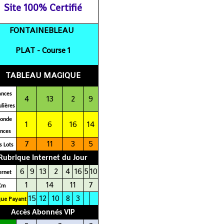
Site 100% Certifié
FONTAINEBLEAU
PLAT - C
ourse 1
TABLEAU MAGIQUE
ances
4
13
2
9
lières
conde
1
6
16
14
ances
7
11
3
5
s Lots
Rubrique Internet du Jour
6
9
13
2
4
16
5
10
erne
t
1
14
11
7
Cm
15
12
10
8
3
que Payant
Accès Abonnés VIP