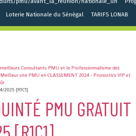
roduits/pmu/avant_la_reunion/nationale_un
Pro
Loterie Nationale du Sénégal
TARIFS LONAB
s meilleurs Consultants PMU et le Professionnalisme des
 - Meilleur site PMU en CLASSEMENT 2024 - Pronostics VIP et
sûr
4/2025 [R1C1]
UINTÉ PMU GRATUIT
5 [R1C1]