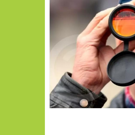
LONAB, PMU'B, LONACI, PMU MALI, Malijet, LONASE, PMUG, PMUC, Cameroun,
Top pmu, France galop, Trot, Galop, Pronosoft, Resultat quinte, pmuc, Cameroun,
turf, Turf fr, pmub-pmub, pmu burkina 