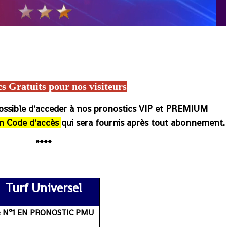
rcé magazine, Turfoo, Paris Course, Burkina-Faso Turf, Pmu malin, 100 Burkina Turf, Arrivée du jour PMU Burkina, PMU Burkina ordre
RMC Sport, Base turf, Pronostic turf info, Base prono, Base beton, base solide, Résultats/Gains, Programmes, arrivée et gain du
logs de wolni, wolni, le meilleur pronostic, Hippique, Pmu france, Cheval de base
cs Gratuits
po
ur nos visiteurs
possible d'acceder à nos pronostics VIP et PREMIUM
n Code d'accès
qui sera fournis après tout abonnement.
****
sultat, journal, rapport gain du jour et de demain, pronostic
Turf Universel
e N°1 EN PRONOSTIC PMU