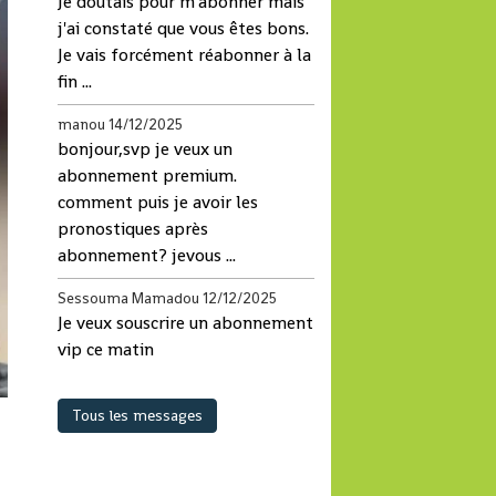
Je doutais pour m'abonner mais
j'ai constaté que vous êtes bons.
Je vais forcément réabonner à la
fin ...
manou
14/12/2025
bonjour,svp je veux un
abonnement premium.
comment puis je avoir les
pronostiques après
abonnement? jevous ...
Sessouma Mamadou
12/12/2025
Je veux souscrire un abonnement
vip ce matin
Tous les messages
so