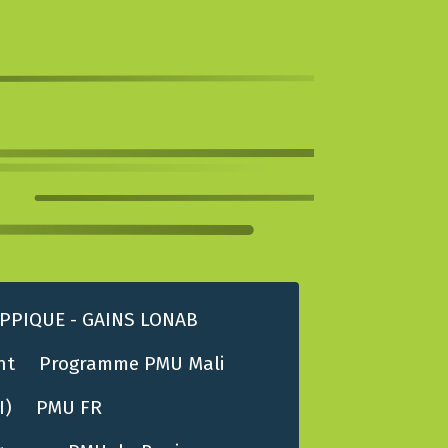
PPIQUE - GAINS LONAB
nt
Programme PMU Mali
I)
PMU FR