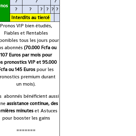
?
?
?
onos
?
?
?
?
?
?
P
Interdits
au
tiercé
Pronos VIP bien étudiés,
Fiables et Rentables
ponibles tous les jours pour
os abonnés
(70.000 Fcfa ou
107 Euros par mois pour
s pronostics VIP et 95.000
Fcfa ou 145 Euros
pour les
ronostics premium durant
un mois).
 abonnés bénéficient aussi
une
assistance continue, des
rnières minutes
et Astuces
pour booster les gains
=======