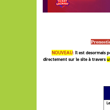
Lonabet, Equidia, Turf fr, Zone-turf, Quinté du jour, Turfomania, Paris-Turf, Tie
Francesur, Europe 1, France Bleu, José Covès pronostic, Pronostics hippiques, 
jours, Boturfers, iturf, le b
Pronosti
NOUVEAU
:
Il est desormais 
directement sur le site à travers
u
Le pmu, re
L