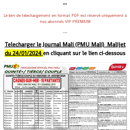
**
Le lien de telechargement en format PDF est réservé uniquement à
nos abonnés
VIP
PREMIUM
---
Telecharger le Journal Mali (PMU Mali) Malijet
du 24
/01/2024
en cliquant sur le lien ci-dessous