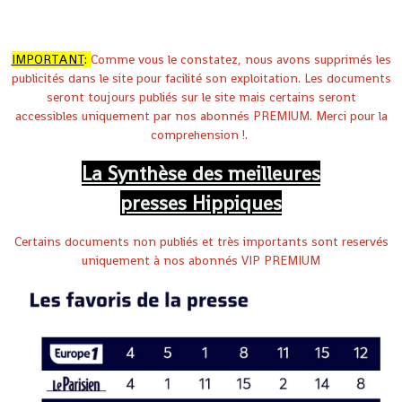
Arrivée​
, Resultat, Gain, Jour
nal hippique, Programme, National 1, Internet du jour, Pronostic gratuit, Pronostic Vip, Base,
Tocard, Pmu'b, ECD, Gain ECD, Quinté, Quarté, Trio, Pronostic abonné, PMU résultat,
IMPORTANT
:
Comme vous le constatez, nous avons supprimés les
publicités dans le site pour facilité son exploitation. Les documents
seront toujours publiés sur le site mais certains seront
accessibles uniquement par nos abonnés PREMIUM. Merci pour la
comprehension !.
La Synthèse des meilleures
presses Hippiques
Certains documents non publiés et très importants sont reservés
uniquement à nos abonnés VIP PREMIUM