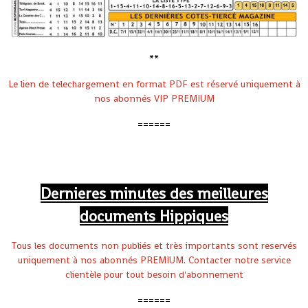
**
Le lien de telechargement en format PDF est réservé uniquement à
nos abonnés
VIP
PREMIUM
======
Dernières minutes documents hippiques , le boss, genycourse, gazette, Rfi, Défi pronostic, le Roi du tiércé, Internet, le
veinard, le Parisien, ,chedmedturf, LONAB, ECD, dernière minute
Dernieres minutes des meilleures
documents Hippiques
Tous les documents non publiés et très importants sont reservés
uniquement à nos abonnés PREMIUM. Contacter notre service
clientèle pour tout besoin d'abonnement
======