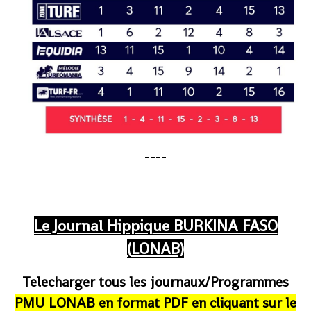
====
Télécharger le Programme ou journal hippique, Pronostic gratuit, l'arrivée et les gains ou rapport du pmu du jour masse
commune internationale, LONAB, Burkina Turf, Pmu'b, Professionnallink
Le Journal Hippiq
ue BURKINA FASO
(
LONAB)
Telecharger tous les journaux/Programmes
PMU LONAB en format PDF en cliquant sur le