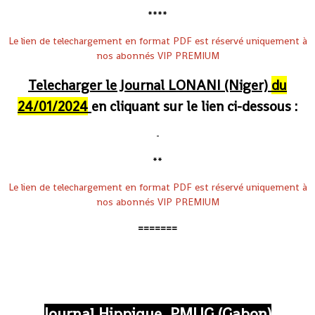
****
Le lien de telechargement en format PDF est réservé uniquement à
nos abonnés
VIP
PREMIUM
Telecharger le Journal LONANI (Niger)
du
24/01
/2024
en cliquant sur le lien
ci-dessous :
-
**
Le lien de telechargement en format PDF est réservé uniquement à
nos abonnés
VIP
PREMIUM
=======
Télécharger le Programme ou journal hippique, Pronostic gratuit, l'arrivée et les gains ou rapport du pmu du jour masse
commune internationale, PMUG, Gabon, pmug.ga, PMUG: Pari Mutuel Urbain Gabonnais, www.pmug.ga telecharger,
PMUG programme du jour,
Journal Hippique
PMUG
(Gabon)