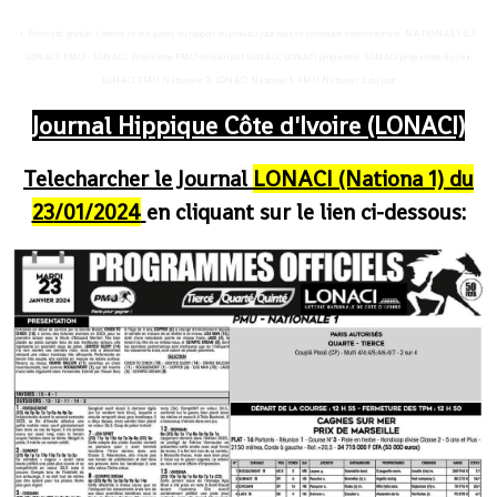
l, Pronostic gratuit, l'arrivée et les gains ou rapport du pmu du jour masse commune internationale, NATIONAL 1,2,3,
LONACI, PMU - LONACI, Programme PMU demain pdf LONACI, LONACI programme, LONACI programme du jour,
LONACI PMU Nationale 2, LONACI National 1, PMU National 2 du jour
J
ournal Hippique
Côte d'Ivoire
(LONACI)
Telecharcher le Journal
LONACI (Nationa 1) du
23
/01/2024
en cliquant sur le lien ci-dessous: