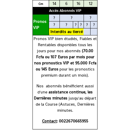
14
6
16
12
Cm
Accès Abonnés VIP
?
?
?
Pronos
?
?
?
?
?
?
VIP
Interdits
au
tiercé
Pronos VIP bien étudiés, Fiables et
Rentables disponbles tous les
jours pour nos abonnés
(70.00
Fcfa ou 107 Euros par mois pour
nos pronostics VIP et 95.000 Fcfa
ou 145 Euros
pour les pronostics
premium durant un mois).
Nos abonnés bénéficient aussi
d'une
assistance continue, les
Dernières minutes
jusqu'au départ
de la Course (Astuces, Dernières
minutes.
Contact
: 0022670665955