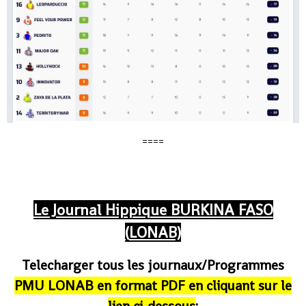
====
Télécharger le Programme ou journal hippique, Pronostic gratuit, l'arrivée et les gains ou rapport du pmu du jour masse
commune internationale, LONAB, Burkina Turf, Pmu'b, Professionnallink
Le Journal Hippiq
ue BURKINA FASO
(
LONAB)
Telecharger tous les journaux/Programmes
PMU LONAB en format PDF en cliquant sur le