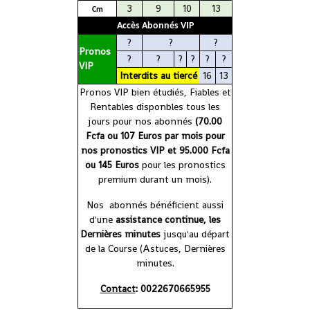
3
9
10
13
Cm
Accès Abonnés VIP
?
?
?
Pronos
?
?
?
?
?
?
VIP
Interdits
au
tiercé
16
13
Pronos VIP bien étudiés, Fiables et
Rentables disponbles tous les
jours pour nos abonnés
(70.00
Fcfa ou 107 Euros par mois pour
nos pronostics VIP et 95.000 Fcfa
ou 145 Euros
pour les pronostics
premium durant un mois).
Nos abonnés bénéficient aussi
d'une
assistance continue, les
Dernières minutes
jusqu'au départ
de la Course (Astuces, Dernières
minutes.
Contact
: 0022670665955