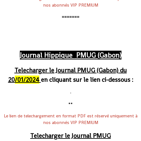
nos abonnés
VIP
PREMIUM
=======
Télécharger le Programme ou journal hippique, Pronostic gratuit, l'arrivée et les gains ou rapport du pmu du jour masse
commune internationale, PMUG, Gabon, pmug.ga, PMUG: Pari Mutuel Urbain Gabonnais, www.pmug.ga telecharger,
PMUG programme du jour,
Journal Hippique
PMUG
(Gabon)
Telecharger le Journal PMUG (Gabon) du
20
/01/2024
en cliquant sur le lien ci-dessous :
-
**
Le lien de telechargement en format PDF est réservé uniquement à
nos abonnés
VIP
PREMIUM
Telecharger le Journal PMUG