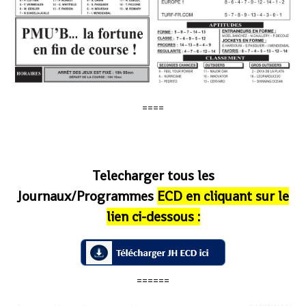
====
LONAB ECD, ECD, Espace course en direct, programmes et Journal hippiques ECD de la LONAB, Professionnallink, pmu-
pmub
Telecharger tous les
Journaux/Programmes
ECD en cliquant sur le
lien ci-dessous :
======