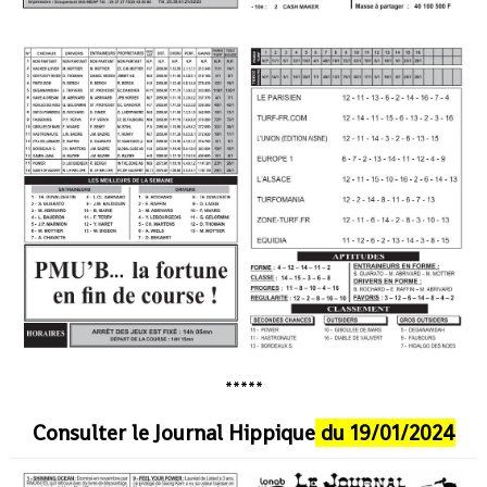
*****
Consulter le Journal Hippique
du 19/01/2024