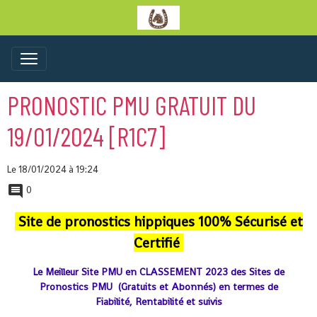
PRONOSTIC PMU GRATUIT DU
19/01/2024 [R1C7]
Le 18/01/2024
à 19:24
0
Site de pronostics hippiques 100% Sécurisé et
Certifié
Le Meilleur Site PMU en CLASSEMENT 2023 des Sites de
Pronostics PMU (Gratuits et Abonnés) en termes de
Fiabilité, Rentabilité et suivis