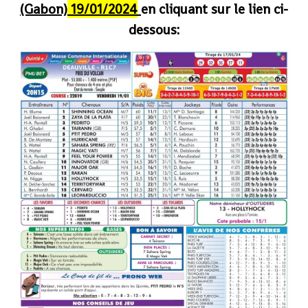
(Gabon)
19
/01/2024
en cliquant sur le lien ci-
dessous: