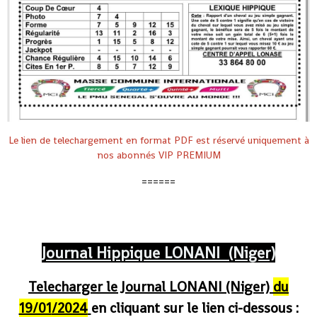
Le lien de telechargement en format PDF est réservé uniquement à
nos abonnés
VIP
PREMIUM
======
Télécharger le Programme ou journal, Pronostic gratuit, l'arrivée et les gains ou rapport du pmu du jour masse commune
internationale, LONANI, Niger, programme pmu niger, Archive loto niger, cidloto niger, lonani, Groupe loto niger,
Journal Hippique
LONANI
(Niger)
Telecharger le Journal LONANI (Niger)
du
19/01
/2024
en cliquant sur le lien
ci-dessous :