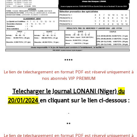
****
Le lien de telechargement en format PDF est réservé uniquement à
nos abonnés
VIP
PREMIUM
Telecharger le Journal LONANI (Niger)
du
20/01
/2024
en cliquant sur le lien
ci-dessous :
-
**
Le lien de telechargement en format PDF est réservé uniquement à