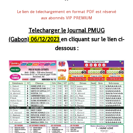
**
Le lien de telechargement en format PDF est réservé
aux abonnés
VIP
PREMIUM
Telecharger le Journal PMUG
(Gabon)
06
/12/2023
en cliquant sur le lien ci-
dessous :