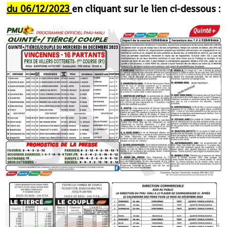
du 06
/12/2023
en cliquant sur le lien ci-dessous :