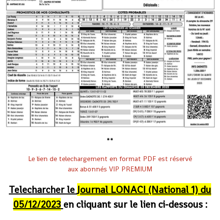
**
Le lien de telechargement en format PDF est réservé
aux abonnés
VIP
PREMIUM
Telecharcher le
Journal LONACI (National 1) du
05/12/2023
en cliquant sur le lien ci-dessous :