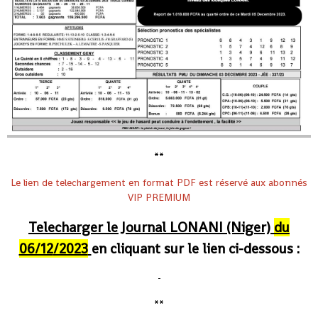
**
Le lien de telechargement en format PDF est réservé aux abonnés
VIP
PREMIUM
Telecharger le Journal LONANI (Niger)
du
06/12
/2023
en cliquant sur le lien
ci-dessous :
-
**