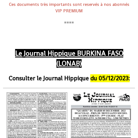
Ces documents très importants sont reservés à nos abonnés
VIP PREMIUM
====
Télécharger le Programme ou journal hippique, Pronostic gratuit, l'arrivée et les gains ou rapport du pmu du jour masse
commune internationale, LONAB, Burkina Turf, Pmu'b
Le Journal Hippiq
ue BURKINA FASO
(
LONAB)
Consulter le Journal Hippique
du 05/12/2023: