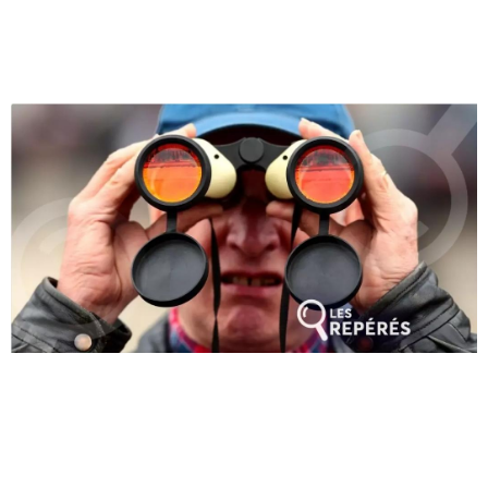
Benin, LONATO, Togo, Pronostic hippique, PMU, France, Zeturf, Canalturf, Burkina Faso Top pmu, France galop, Trot,
Galop, Pronosoft, Resultat quinte, pmuc, Cameroun, africa turf, professionnallink, la dernière minute, infosante, site pmu,
course hippique, blog de wolni, Francesurf, Burkina-Faso turf, Turf fr, pmub-pmub, pmu burkina ordre, pmu malin,
Genycourse, pmubet, hippisme, lefaso.net, PMU'B,ecosaboturf, maxiprono
Lonabet, Equidia, Turf fr, Zone-turf, Quinté du jour, Turfomania, Paris-Turf, Tiercé magazine, Turfoo, Paris Course, Burkina-
Faso Turf, Pmu malin, 100 Burkina Turf, Arrivée du jour PMU Burkina, PMU Burkina ordre, Francesur, Europe 1, France
Bleu, José Covès pronostic, Pronostics hippiques, RMC Sport, Base turf, Pronostic turf info, Base prono, Base beton, base
solide, Résultats/Gains, Programmes, arrivée et gain du jours, Boturfers, iturf, le blogs de wolni, wolni, le meilleur
pronostic, Hippique, Pmu france, Cheval de base