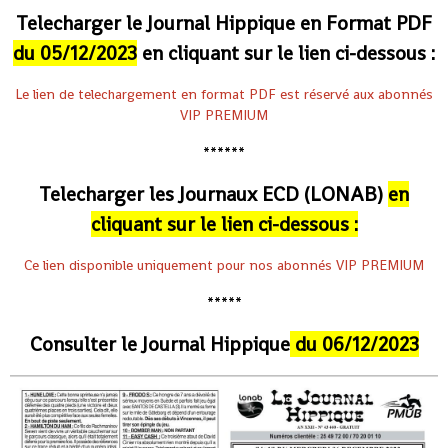
Telecharger le Journal Hippique en Format PDF
du 05/12/2023
en cliquant sur le lien ci-dessous :
Le lien de telechargement en format PDF est réservé aux abonnés
VIP
PREMIUM
******
Telecharger les Journaux ECD (LONAB)
en
cliquant sur le lien ci-dessous :
Ce lien disponible uniquement pour nos abonnés
VIP
PREMIUM
*****
Consulter le Journal Hippique
du 06/12/2023