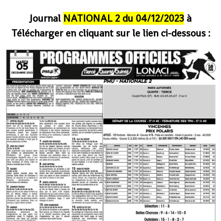
Journal
NATIONAL 2 du 04/12/2023
à
Télécharger en cliquant sur le lien ci-dessous :