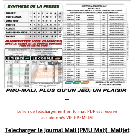
**
Le lien de telechargement en format PDF est réservé
aux abonnés
VIP
PREMIUM
Telecharger le Journal Mali (PMU Mali) Malijet