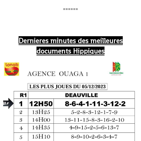
======
Dernières minutes documents hippiques , le boss, genycourse, gazette, Rfi, Défi pronostic, le Roi du tiércé, Internet, le
veinard, le Parisien, ,chedmedturf,
Dernieres minutes des meilleures
documents Hippiques