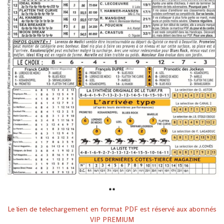
**
Le lien de telechargement en format PDF est réservé aux abonnés
VIP
PREMIUM