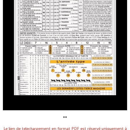
**
Le lien de telechargement en format PDF est réservé uniquement à