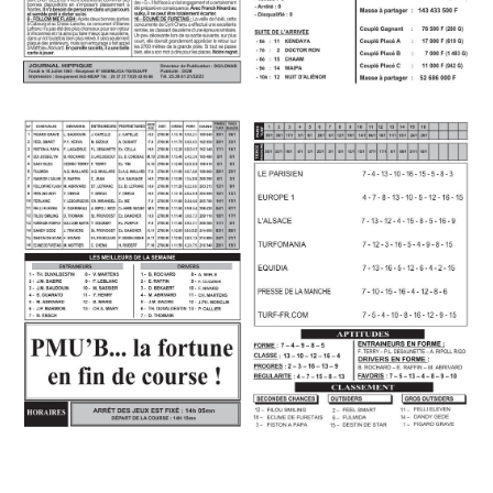
LONAB ECD, ECD, Espace course en direct, programmes et Journal hippiques ECD de la LONAB, Professionnallink, pmu-
pmub