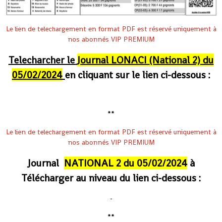
Le lien de telechargement en format PDF est réservé uniquement à
nos abonnés
VIP
PREMIUM
Telecharcher le
Journal LONACI (National 2) du
05/02/2024
en cliquant sur le lien ci-dessous :
**
Le lien de telechargement en format PDF est réservé uniquement à
nos abonnés
VIP
PREMIUM
Journal
NATIONAL 2 du 05/02/2024
à
Télécharger au niveau du lien ci-dessous :
-
**