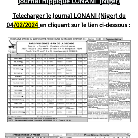
Journal Hippique
LONANI
(Niger)
Telecharger le Journal LONANI (Niger) du
04
/02
/2024
en cliquant sur le lien
ci-dessous :
-