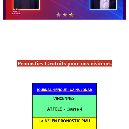
Lonabet, Equidia, Turf fr, Zone-turf, Quinté du jour, Turfomania, Paris-Turf, Tiercé magazine, Turfoo, Paris Course, Burkina-
Faso Turf, Pmu malin, 100 Burkina Turf, Arrivée du jour PMU Burkina, PMU Burkina ordre, Francesur, Europe 1, France
Bleu, José Covès pronostic, Pronostics hippiques, RMC Sport, Base turf, Pronostic turf info, Base prono, Base beton, base
solide, Résultats/Gains, Programmes, arrivée et gain du jours, Boturfers, iturf, le blogs de wolni, wolni, le meilleur
pronostic, Hippique, Pmu france, Cheval de base
Pronostics Gratuits
po
ur nos visiteurs
Le pmu, resultat, journal, rapport gain du jour et de demain, pronostic
JOURNAL HIPPIQUE - GAINS LONAB
VINCENNES
ATTELE - Course 4
Le N°1 EN PRONOSTIC PMU