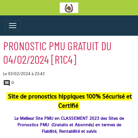
PRONOSTIC PMU GRATUIT DU
04/02/2024 [R1C4]
Le 03/02/2024
à 23:43
0
Site de pronostics hippiques 100% Sécurisé et
Certifié
Le Meilleur Site PMU en CLASSEMENT 2023 des Sites de
Pronostics PMU (Gratuits et Abonnés) en termes de
Fiabilité, Rentabilité et suivis