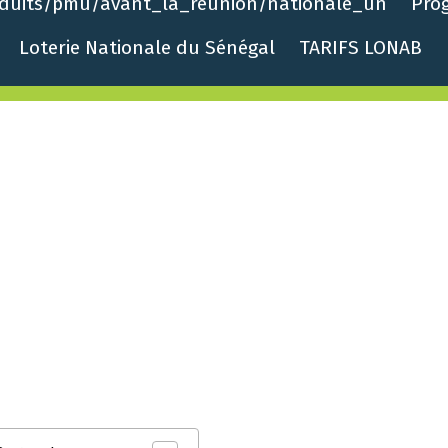
roduits/pmu/avant_la_reunion/nationale_un
Pro
Loterie Nationale du Sénégal
TARIFS LONAB