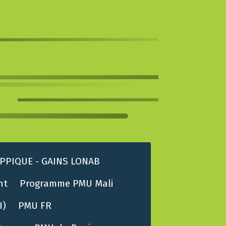
PPIQUE - GAINS LONAB
nt
Programme PMU Mali
I)
PMU FR